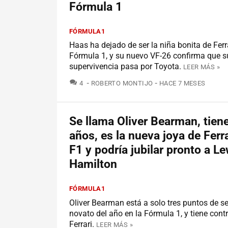
Fórmula 1
FÓRMULA1
Haas ha dejado de ser la niña bonita de Ferra
Fórmula 1, y su nuevo VF-26 confirma que s
supervivencia pasa por Toyota.
LEER MÁS »
COMENTARIOS
4
ROBERTO MONTIJO
HACE 7 MESES
Se llama Oliver Bearman, tien
años, es la nueva joya de Ferra
F1 y podría jubilar pronto a Le
Hamilton
FÓRMULA1
Oliver Bearman está a solo tres puntos de se
novato del año en la Fórmula 1, y tiene cont
Ferrari.
LEER MÁS »