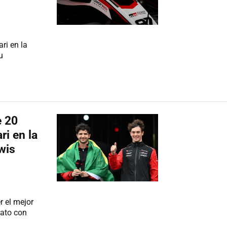
ri en la
u
e 20
ri en la
wis
r el mejor
rato con