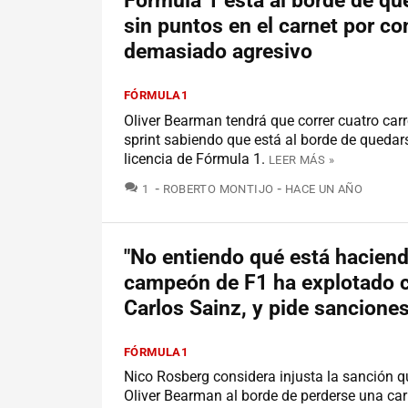
Fórmula 1 está al borde de qu
sin puntos en el carnet por co
demasiado agresivo
FÓRMULA1
Oliver Bearman tendrá que correr cuatro car
sprint sabiendo que está al borde de quedar
licencia de Fórmula 1.
LEER MÁS »
COMENTARIOS
1
ROBERTO MONTIJO
HACE UN AÑO
"No entiendo qué está haciend
campeón de F1 ha explotado 
Carlos Sainz, y pide sanciones
FÓRMULA1
Nico Rosberg considera injusta la sanción q
Oliver Bearman al borde de perderse una car