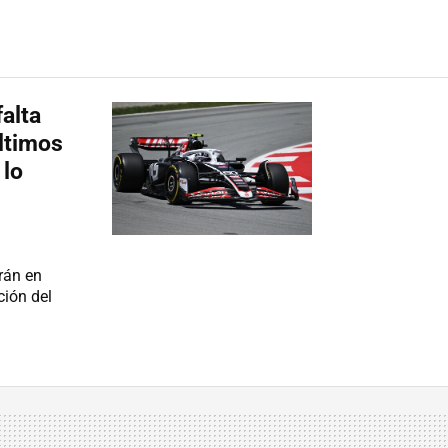
falta
últimos
 lo
rán en
ción del