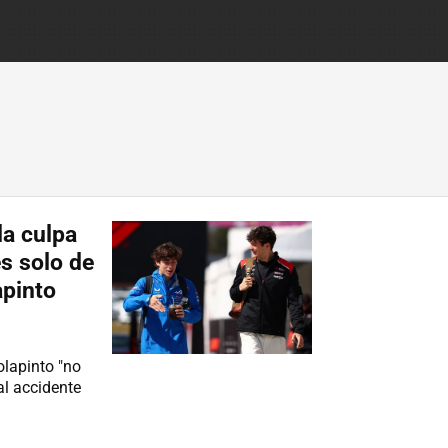
la culpa
s solo de
apinto
lapinto "no
al accidente