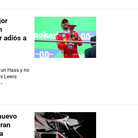
jor
n
r adiós a
n un Haas y no
as Lewis
 »
 nuevo
gran
a