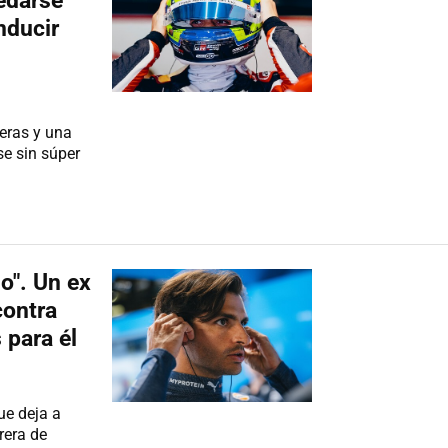
edarse
nducir
reras y una
se sin súper
o". Un ex
contra
 para él
ue deja a
rera de