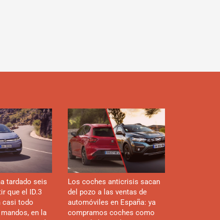
d
a tardado seis
Los coches anticrisis sacan
r que el ID.3
del pozo a las ventas de
n casi todo
automóviles en España: ya
 mandos, en la
compramos coches como