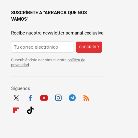
SUSCRÍBETE A "ARRANCA QUE NOS
VAMOS"
Recibe nuestra newsletter semanal exclusiva
SUSCRIBIR
Suscribiéndote aceptas nuestra
política de
privacidad
Síguenos
Twit
Fac
Yout
Inst
Tele
RSS
ter
ebo
ube
agra
gra
Flip
Tikt
ok
m
m
boar
ok