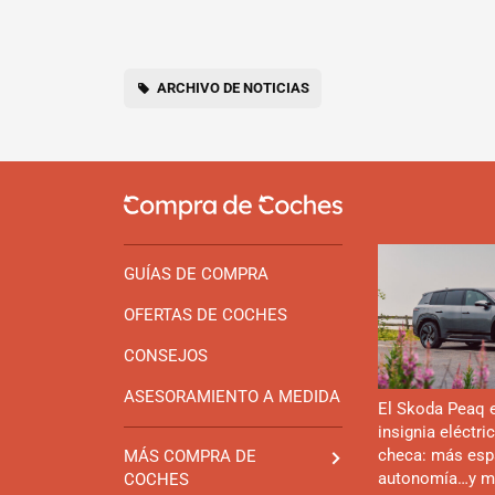
ARCHIVO DE NOTICIAS
GUÍAS DE COMPRA
OFERTAS DE COCHES
CONSEJOS
ASESORAMIENTO A MEDIDA
El Skoda Peaq 
insignia eléctri
checa: más esp
MÁS COMPRA DE
autonomía…y m
COCHES