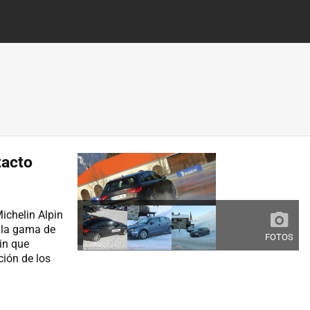
tacto
ichelin Alpin
a la gama de
FOTOS
pin que
ión de los