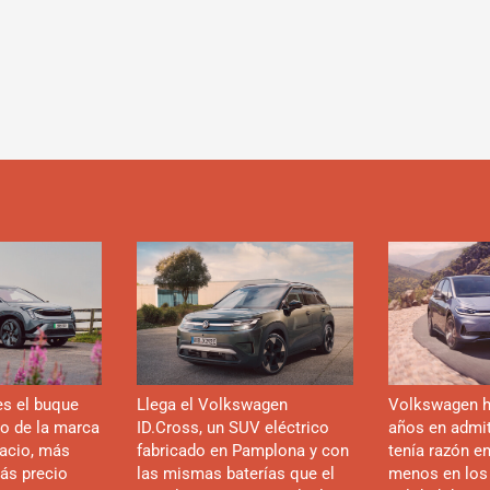
es el buque
Llega el Volkswagen
Volkswagen h
co de la marca
ID.Cross, un SUV eléctrico
años en admiti
acio, más
fabricado en Pamplona y con
tenía razón e
ás precio
las mismas baterías que el
menos en los