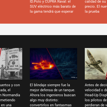
ID.Polo y CUPRA Raval: el
calidad de su 
SUV eléctrico más barato de
precio. El nu
la gama tendrá que esperar
la prueba
puertos y con
El blindaje siempre fue la
Antes de deci
ada, el
mejor defensa de un tanque.
velocidad o dó
en Normandía
Ahora los ingenieros buscan
Head-Up Displ
ó metiendo
algo muy distinto:
los pilotos de
 en una
convertirlos en fantasmas
perdieran de 