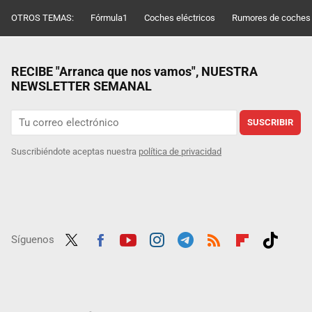
OTROS TEMAS:
Fórmula1
Coches eléctricos
Rumores de coches
RECIBE "Arranca que nos vamos", NUESTRA
NEWSLETTER SEMANAL
SUSCRIBIR
Suscribiéndote aceptas nuestra
política de privacidad
Síguenos
Twit
Fac
Yout
Inst
Tele
RSS
Flip
Tikt
ter
ebo
ube
agra
gra
boar
ok
ok
m
m
d