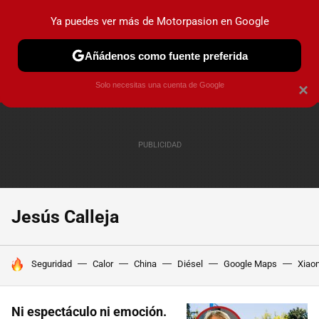
Ya puedes ver más de Motorpasion en Google
PRUEBAS
COCHES ELÉCTRICOS
OBSERVATORIO
F1
Añádenos como fuente preferida
Solo necesitas una cuenta de Google
×
Jesús Calleja
HOY SE HABLA DE
Seguridad
Calor
China
Diésel
Google Maps
Xiao
Ni espectáculo ni emoción.