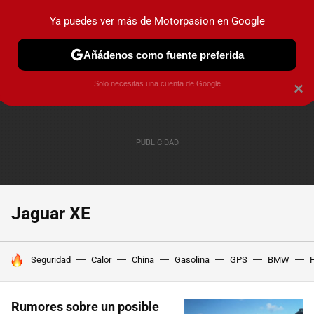
Ya puedes ver más de Motorpasion en Google
PRUEBAS
COCHES ELÉCTRICOS
OBSERVATORIO
F1
Añádenos como fuente preferida
Solo necesitas una cuenta de Google
×
Jaguar XE
HOY SE HABLA DE
Seguridad
Calor
China
Gasolina
GPS
BMW
F
Rumores sobre un posible