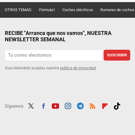
OTROS TEMAS:
Fórmula1
Coches eléctricos
Rumores de coches
RECIBE "Arranca que nos vamos", NUESTRA
NEWSLETTER SEMANAL
SUSCRIBIR
Suscribiéndote aceptas nuestra
política de privacidad
Síguenos
Twit
Fac
Yout
Inst
Tele
RSS
Flip
Tikt
ter
ebo
ube
agra
gra
boar
ok
ok
m
m
d