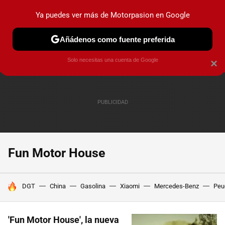
Ya puedes ver más de Motorpasion en Google
PRUEBAS
COCHES ELÉCTRICOS
OBSERVATORIO
F1
Añádenos como fuente preferida
Solo necesitas una cuenta de Google
×
Fun Motor House
HOY SE HABLA DE
DGT
China
Gasolina
Xiaomi
Mercedes-Benz
Peu
'Fun Motor House', la nueva