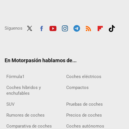
Síguenos
Twit
Fac
Yout
Inst
Tele
RSS
Flip
Tikt
ter
ebo
ube
agra
gra
boar
ok
ok
m
m
d
En Motorpasión hablamos de...
Fórmula1
Coches eléctricos
Coches híbridos y
Compactos
enchufables
SUV
Pruebas de coches
Rumores de coches
Precios de coches
Comparativa de coches
Coches autónomos