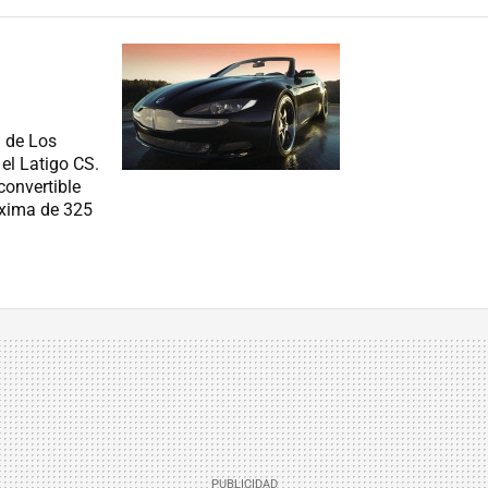
n de Los
el Latigo CS.
convertible
áxima de 325