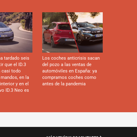
a tardado seis
Los coches anticrisis sacan
r que el ID.3
del pozo a las ventas de
n casi todo
automóviles en España: ya
 mandos, en la
compramos coches como
interior y en el
antes de la pandemia
evo ID.3 Neo es