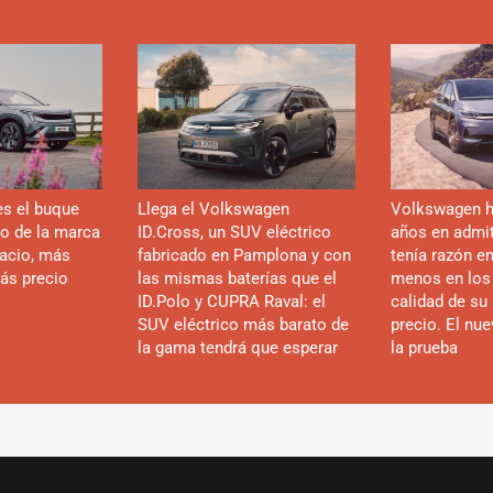
es el buque
Llega el Volkswagen
Volkswagen h
co de la marca
ID.Cross, un SUV eléctrico
años en admiti
acio, más
fabricado en Pamplona y con
tenía razón e
ás precio
las mismas baterías que el
menos en los
ID.Polo y CUPRA Raval: el
calidad de su 
SUV eléctrico más barato de
precio. El nu
la gama tendrá que esperar
la prueba