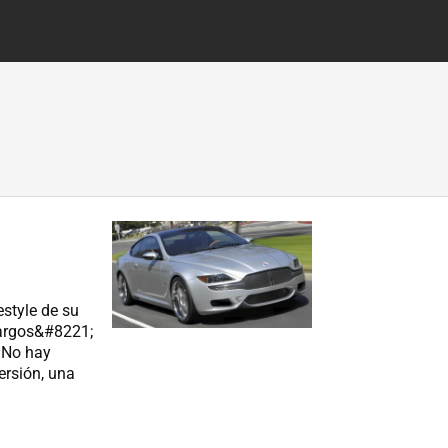
estyle de su
largos&#8221;
 No hay
ersión, una