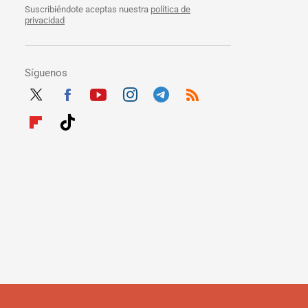
Suscribiéndote aceptas nuestra
política de
privacidad
Síguenos
Twit
Fac
Yout
Inst
Tele
RSS
ter
ebo
ube
agra
gra
Flip
Tikt
ok
m
m
boar
ok
d