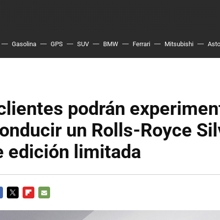
Gasolina
GPS
SUV
BMW
Ferrari
Mitsubishi
Asto
clientes podrán experiment
onducir un Rolls-Royce Sil
 edición limitada
CEBOOK
TWITTER
FLIPBOARD
E-
MAIL