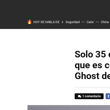
HOY SE HABLA DE
Seguridad
Calor
China
Solo 35 
que es c
Ghost de
1 comentario
FA