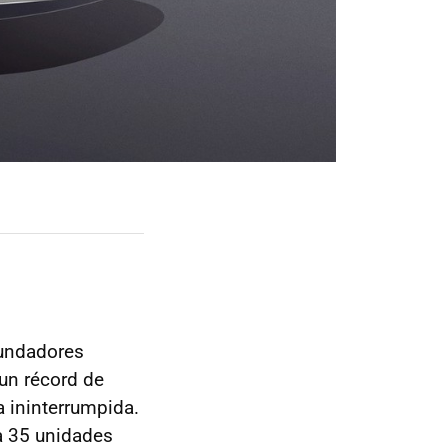
fundadores
 un récord de
a ininterrumpida.
 a 35 unidades