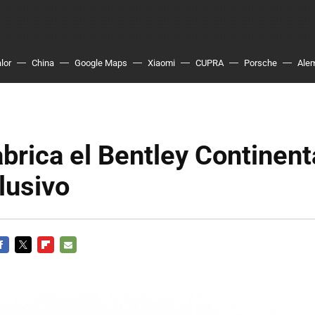
lor
China
Google Maps
Xiaomi
CUPRA
Porsche
Ale
abrica el Bentley Continent
lusivo
ACEBOOK
TWITTER
FLIPBOARD
E-
MAIL