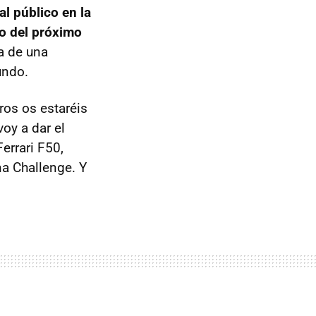
al público en la
ro del próximo
ta de una
undo.
os os estaréis
oy a dar el
errari F50,
na Challenge. Y