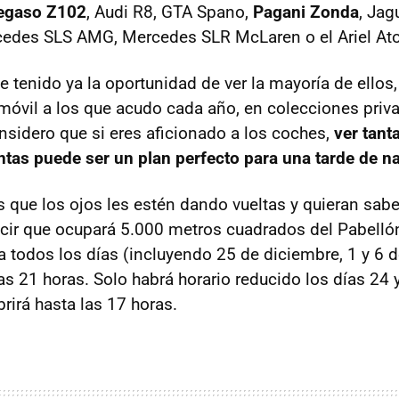
egaso Z102
, Audi R8,
GTA
Spano,
Pagani Zonda
, Jag
cedes
SLS
AMG
, Mercedes
SLR
McLaren o el Ariel At
tenido ya la oportunidad de ver la mayoría de ellos, 
móvil a los que acudo cada año, en colecciones priv
nsidero que si eres aficionado a los coches,
ver tant
ntas puede ser un plan perfecto para una tarde de n
os que los ojos les estén dando vueltas y quieran sab
ecir que ocupará 5.000 metros cuadrados del Pabelló
ta todos los días (incluyendo 25 de diciembre, 1 y 6 
as 21 horas. Solo habrá horario reducido los días 24 
rirá hasta las 17 horas.