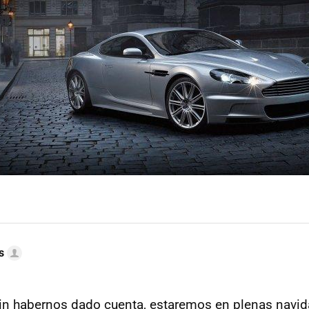
s
sin habernos dado cuenta, estaremos en plenas navid