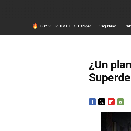
HOY SE HABLA DE
Camper
Seguridad
Cal
¿Un plan
Superde
FACEBOOK
TWITTER
FLIPBOARD
E-
MAIL