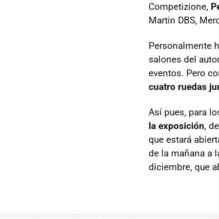
Competizione,
P
Martin
DBS
, Mer
Personalmente he 
salones del auto
eventos. Pero co
cuatro ruedas ju
Así pues, para l
la exposición
, d
que estará abier
de la mañana a l
diciembre, que ab