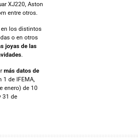
uar XJ220, Aston
om entre otros.
en los distintos
adas o en otros
as joyas de las
avidades
.
er
más datos de
n 1 de
IFEMA
,
de enero) de 10
y 31 de