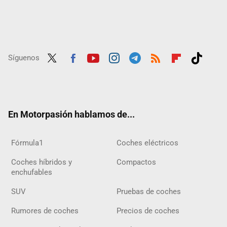
Síguenos
Twit
Fac
Yout
Inst
Tele
RSS
Flip
Tikt
ter
ebo
ube
agra
gra
boar
ok
ok
m
m
d
En Motorpasión hablamos de...
Fórmula1
Coches eléctricos
Coches híbridos y
Compactos
enchufables
SUV
Pruebas de coches
Rumores de coches
Precios de coches