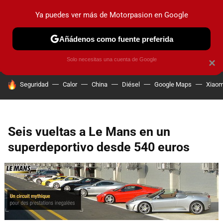
Ya puedes ver más de Motorpasion en Google
PRUEBAS
COCHES ELÉCTRICOS
OBSERVATORIO
F1
Añádenos como fuente preferida
Solo necesitas una cuenta de Google
×
HOY SE HABLA DE
Seguridad
Calor
China
Diésel
Google Maps
Xiaom
Seis vueltas a Le Mans en un
superdeportivo desde 540 euros