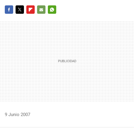
FACEBOOK
TWITTER
FLIPBOARD
E-
WHATSAPP
MAIL
9 Junio 2007