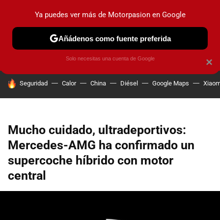
Ya puedes ver más de Motorpasion en Google
PRUEBAS
COCHES ELÉCTRICOS
OBSERVATORIO
F1
Añádenos como fuente preferida
Solo necesitas una cuenta de Google
×
HOY SE HABLA DE
Seguridad
Calor
China
Diésel
Google Maps
Xiaom
Mucho cuidado, ultradeportivos:
Mercedes-AMG ha confirmado un
supercoche híbrido con motor
central