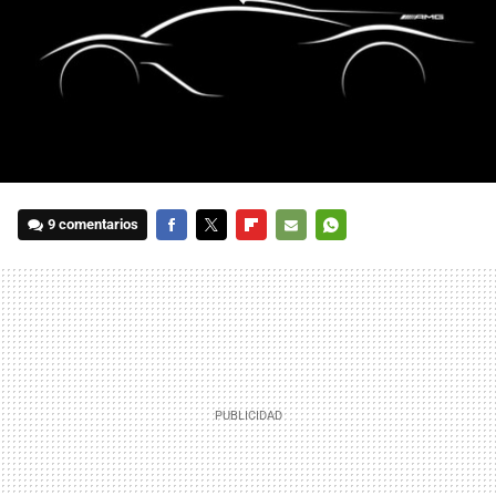
9 comentarios
FACEBOOK
TWITTER
FLIPBOARD
E-
WHATSAPP
MAIL