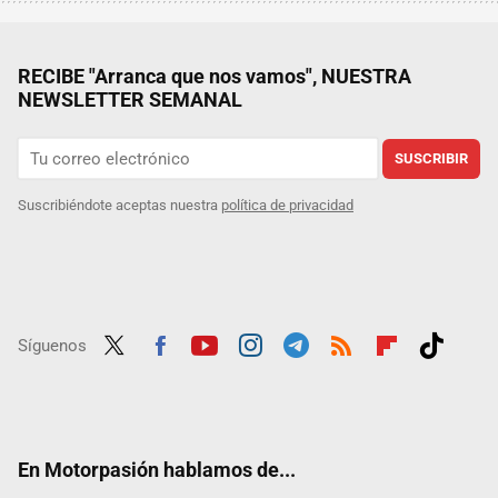
RECIBE "Arranca que nos vamos", NUESTRA
NEWSLETTER SEMANAL
SUSCRIBIR
Suscribiéndote aceptas nuestra
política de privacidad
Síguenos
Twit
Fac
Yout
Inst
Tele
RSS
Flip
Tikt
ter
ebo
ube
agra
gra
boar
ok
ok
m
m
d
En Motorpasión hablamos de...