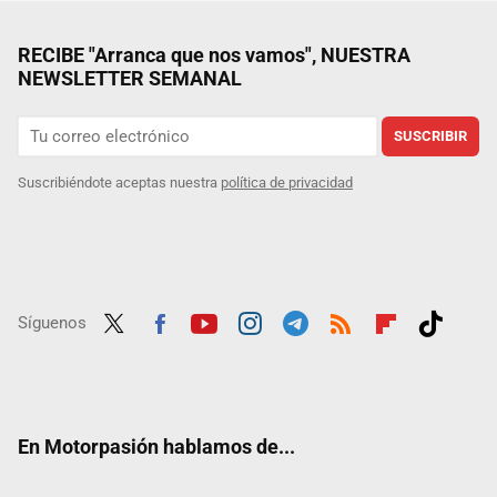
RECIBE "Arranca que nos vamos", NUESTRA
NEWSLETTER SEMANAL
SUSCRIBIR
Suscribiéndote aceptas nuestra
política de privacidad
Síguenos
Twit
Fac
Yout
Inst
Tele
RSS
Flip
Tikt
ter
ebo
ube
agra
gra
boar
ok
ok
m
m
d
En Motorpasión hablamos de...