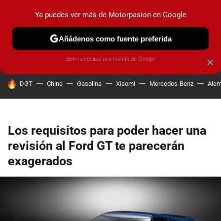
Ya puedes ver más de Motorpasion en Google
PRUEBAS
COCHES ELÉCTRICOS
OBSERVATORIO
F1
Añádenos como fuente preferida
Solo necesitas una cuenta de Google
×
HOY SE HABLA DE
DGT
China
Gasolina
Xiaomi
Mercedes-Benz
Alem
Los requisitos para poder hacer una
revisión al Ford GT te parecerán
exagerados