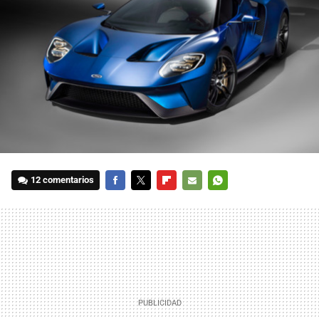
12 comentarios
FACEBOOK
TWITTER
FLIPBOARD
E-
WHATSAPP
MAIL