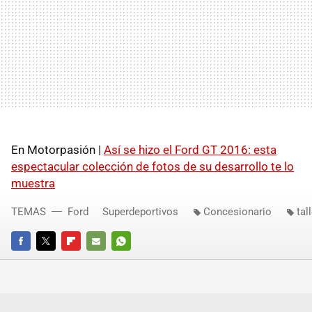
En Motorpasión |
Así se hizo el Ford GT 2016: esta
espectacular colección de fotos de su desarrollo te lo
muestra
TEMAS
Ford
Superdeportivos
Concesionario
tal
FACEBOOK
TWITTER
FLIPBOARD
E-
WHATSAPP
MAIL