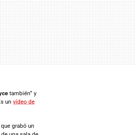
yce
también” y
 Es un
vídeo de
e que grabó un
r de una sala de