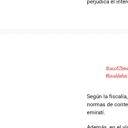
perjudica el inte
@ace876med
#localdubai
Según la fiscalí
normas de conten
emiratí.
Además, en el ví