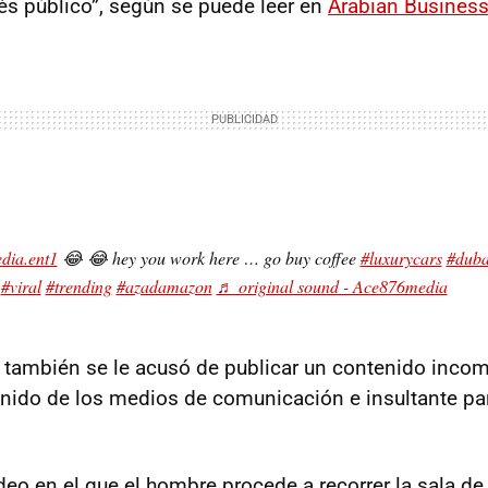
rés público”, según se puede leer en
Arabian Busines
ia.ent1
😂 😂 hey you work here … go buy coffee
#luxurycars
#duba
#viral
#trending
#azadamazon
♬ original sound - Ace876media
a, también se le acusó de publicar un contenido incom
ido de los medios de comunicación e insultante pa
deo en el que el hombre procede a recorrer la sala d