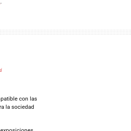
s
.
i
patible con las
ra la sociedad
e exposiciones