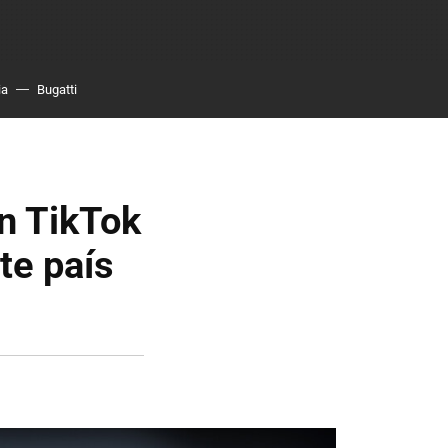
ia
Bugatti
en TikTok
te país