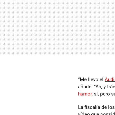
“Me llevo el
Audi
añade. “Ah, y trá
humor
, sí, pero 
La fiscalía de l
vídeo que conside