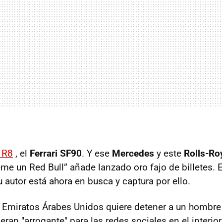
 R8
, el
Ferrari SF90
. Y ese
Mercedes
y este
Rolls-Ro
eme un Red Bull” añade lanzado oro fajo de billetes.
su autor está ahora en busca y captura por ello.
os Emiratos Árabes Unidos quiere detener a un hombr
ran "arrogante" para las redes sociales en el interio