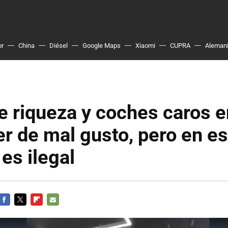
or
China
Diésel
Google Maps
Xiaomi
CUPRA
Aleman
e riqueza y coches caros 
r de mal gusto, pero en es
es ilegal
FACEBOOK
TWITTER
FLIPBOARD
E-
MAIL