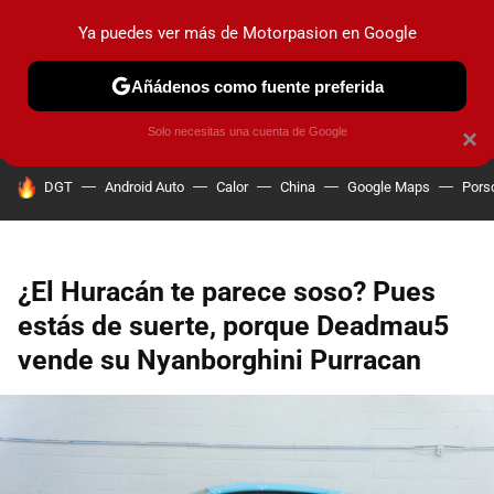
Ya puedes ver más de Motorpasion en Google
PRUEBAS
COCHES ELÉCTRICOS
OBSERVATORIO
F1
Añádenos como fuente preferida
Solo necesitas una cuenta de Google
×
HOY SE HABLA DE
DGT
Android Auto
Calor
China
Google Maps
Pors
¿El Huracán te parece soso? Pues
estás de suerte, porque Deadmau5
vende su Nyanborghini Purracan