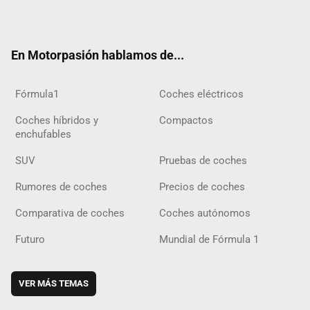
ter
ebo
ube
agra
gra
boar
ok
ok
m
m
d
En Motorpasión hablamos de...
Fórmula1
Coches eléctricos
Coches híbridos y
Compactos
enchufables
SUV
Pruebas de coches
Rumores de coches
Precios de coches
Comparativa de coches
Coches autónomos
Futuro
Mundial de Fórmula 1
VER MÁS TEMAS