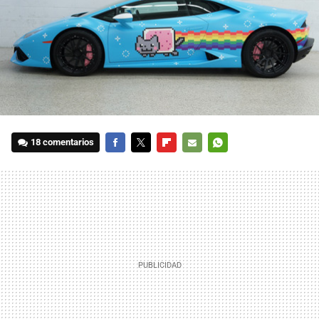
18 comentarios
FACEBOOK
TWITTER
FLIPBOARD
E-
WHATSAPP
MAIL