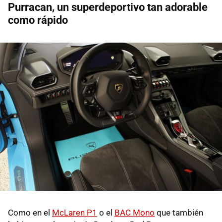
Purracan, un superdeportivo tan adorable
como rápido
Como en el
McLaren P1
o el
BAC Mono
que también