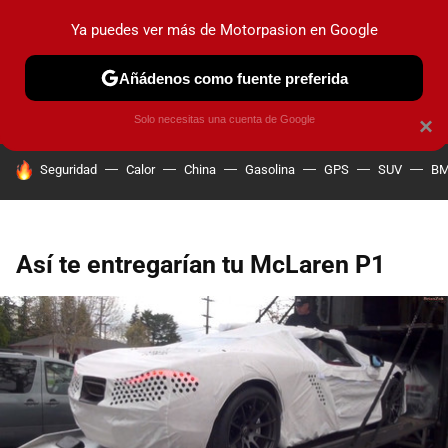
Ya puedes ver más de Motorpasion en Google
PRUEBAS
COCHES ELÉCTRICOS
OBSERVATORIO
F1
Añádenos como fuente preferida
Solo necesitas una cuenta de Google
×
HOY SE HABLA DE
Seguridad
Calor
China
Gasolina
GPS
SUV
B
Así te entregarían tu McLaren P1