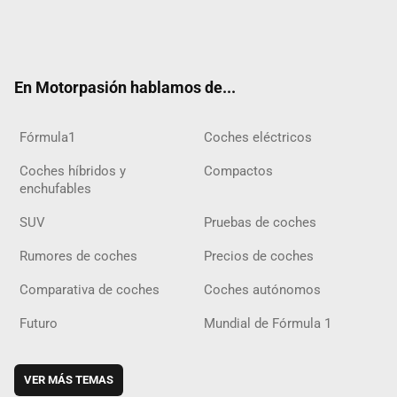
Twit
Fac
Yout
Inst
Tele
RSS
Flip
Tikt
ter
ebo
ube
agra
gra
boar
ok
ok
m
m
d
En Motorpasión hablamos de...
Fórmula1
Coches eléctricos
Coches híbridos y
Compactos
enchufables
SUV
Pruebas de coches
Rumores de coches
Precios de coches
Comparativa de coches
Coches autónomos
Futuro
Mundial de Fórmula 1
VER MÁS TEMAS