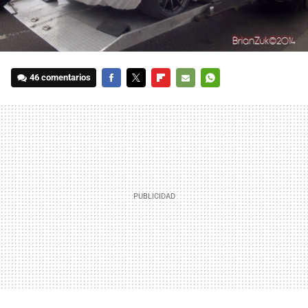
46 comentarios
FACEBOOK
TWITTER
FLIPBOARD
E-
WHATSAPP
MAIL