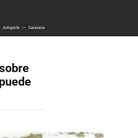
Autopista
Caravana
 sobre
 puede