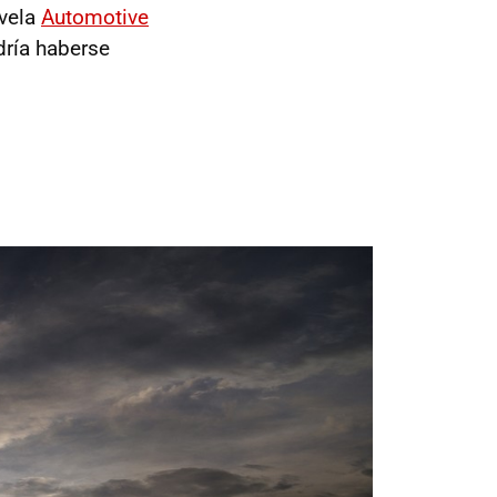
svela
Automotive
dría haberse