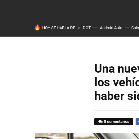
HOY SE HABLA DE
DGT
Android Auto
Calo
Una nuev
los veh
haber si
8 comentarios
F