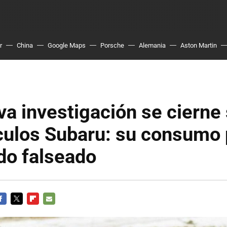
r
China
Google Maps
Porsche
Alemania
Aston Martin
a investigación se cierne
ículos Subaru: su consumo
do falseado
ACEBOOK
TWITTER
FLIPBOARD
E-
MAIL