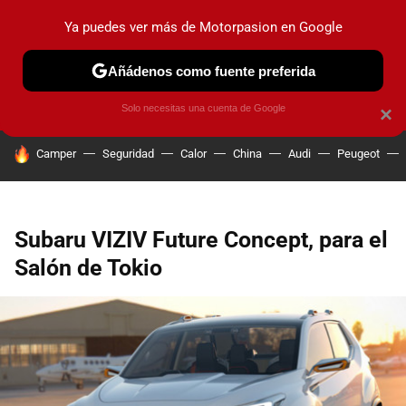
Ya puedes ver más de Motorpasion en Google
PRUEBAS
COCHES ELÉCTRICOS
OBSERVATORIO
F1
Añádenos como fuente preferida
Solo necesitas una cuenta de Google
×
HOY SE HABLA DE
Camper
Seguridad
Calor
China
Audi
Peugeot
Subaru VIZIV Future Concept, para el
Salón de Tokio