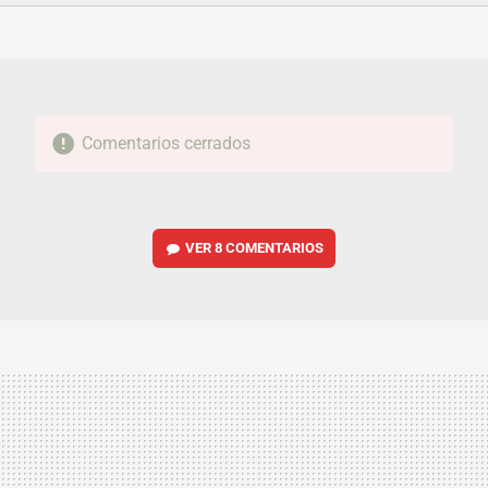
FACEBOOK
TWITTER
FLIPBOARD
E-
WHATSAPP
MAIL
Comentarios cerrados
VER
8 COMENTARIOS