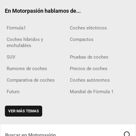
ok
m
m
d
En Motorpasión hablamos de...
Fórmula1
Coches eléctricos
Coches híbridos y
Compactos
enchufables
SUV
Pruebas de coches
Rumores de coches
Precios de coches
Comparativa de coches
Coches autónomos
Futuro
Mundial de Fórmula 1
VER MÁS TEMAS