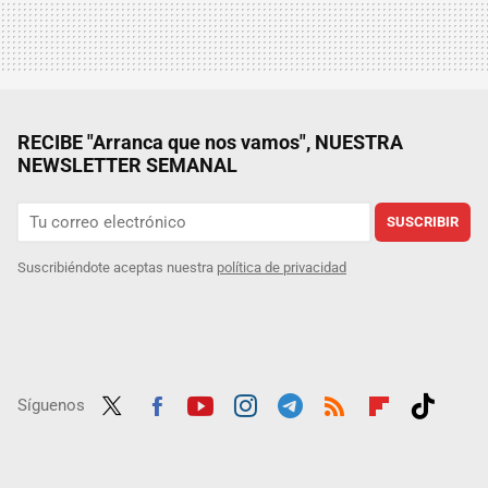
RECIBE "Arranca que nos vamos", NUESTRA
NEWSLETTER SEMANAL
SUSCRIBIR
Suscribiéndote aceptas nuestra
política de privacidad
Síguenos
Twit
Fac
Yout
Inst
Tele
RSS
Flip
Tikt
ter
ebo
ube
agra
gra
boar
ok