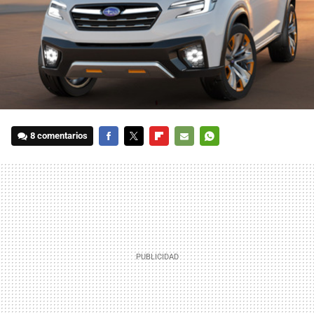
8 comentarios
FACEBOOK
TWITTER
FLIPBOARD
E-
WHATSAPP
MAIL