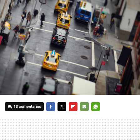
13 comentarios
FACEBOOK
TWITTER
FLIPBOARD
E-
WHATSAPP
MAIL