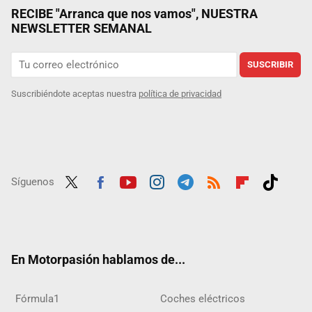
RECIBE "Arranca que nos vamos", NUESTRA
NEWSLETTER SEMANAL
SUSCRIBIR
Suscribiéndote aceptas nuestra
política de privacidad
Síguenos
Twit
Fac
Yout
Inst
Tele
RSS
Flip
Tikt
ter
ebo
ube
agra
gra
boar
ok
ok
m
m
d
En Motorpasión hablamos de...
Fórmula1
Coches eléctricos