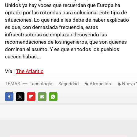
Unidos ya hay voces que recuerdan que Europa ha
optado por las rotondas para solucionar este tipo de
situaciones. Lo que nadie les debe de haber explicado
es que, con demasiada frecuencia, estas
infraestructuras se emplazan desoyendo las
recomendaciones de los ingenieros, que son quienes
dominan el asunto. Y es que en todos los pueblos
cuecen habas...
Vía |
The Atlantic
TEMAS
Tecnología
Seguridad
Atropellos
Nueva 
FACEBOOK
TWITTER
FLIPBOARD
E-
WHATSAPP
MAIL