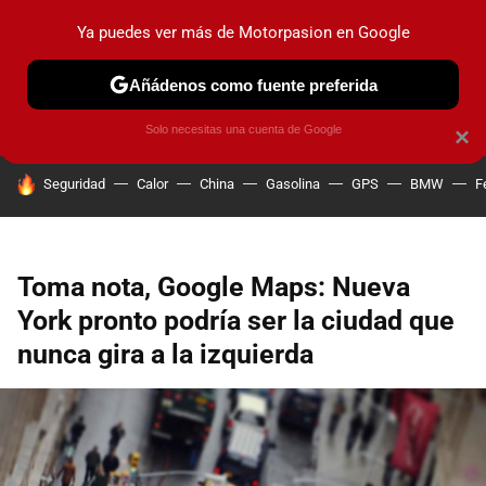
Ya puedes ver más de Motorpasion en Google
PRUEBAS
COCHES ELÉCTRICOS
OBSERVATORIO
F1
Añádenos como fuente preferida
Solo necesitas una cuenta de Google
×
HOY SE HABLA DE
Seguridad
Calor
China
Gasolina
GPS
BMW
F
Toma nota, Google Maps: Nueva
York pronto podría ser la ciudad que
nunca gira a la izquierda