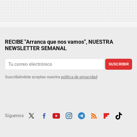
RECIBE "Arranca que nos vamos", NUESTRA
NEWSLETTER SEMANAL
SUSCRIBIR
Suscribiéndote aceptas nuestra
política de privacidad
Síguenos
Twit
Fac
Yout
Inst
Tele
RSS
Flip
Tikt
ter
ebo
ube
agra
gra
boar
ok