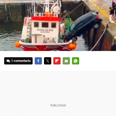
1 comentario
FACEBOOK
TWITTER
FLIPBOARD
E-
WHATSAPP
MAIL