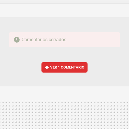
FACEBOOK
TWITTER
FLIPBOARD
E-
WHATSAPP
MAIL
Comentarios cerrados
VER
1 COMENTARIO