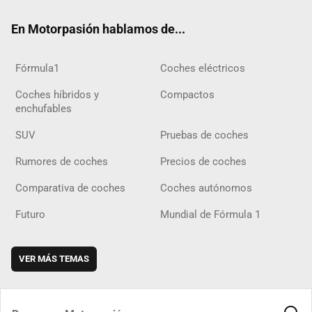
ok
m
m
d
En Motorpasión hablamos de...
Fórmula1
Coches eléctricos
Coches híbridos y
Compactos
enchufables
SUV
Pruebas de coches
Rumores de coches
Precios de coches
Comparativa de coches
Coches autónomos
Futuro
Mundial de Fórmula 1
VER MÁS TEMAS