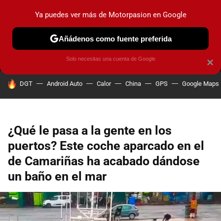
Ya puedes ver más de Motorpasion en Google
MENÚ
NUEVO
Añádenos como fuente preferida
PRUEBAS
COCHES ELÉCTRICOS
OBSERVATORIO
F1
Solo necesitas una cuenta de Google
×
HOY SE HABLA DE
DGT
Android Auto
Calor
China
GPS
Google Maps
¿Qué le pasa a la gente en los
puertos? Este coche aparcado en el
de Camariñas ha acabado dándose
un baño en el mar