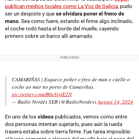
publican medios locales como La Voz de Galicia
, pudo
ser un despiste y que
se olvidara poner el freno de
mano
. Sea como fuere, estando el firme algo inclinado,
el coche rodó hasta el borde del muelle, cayendo
primero sobre un barco allí amarrado.
CAMARIÑAS | Esquece poñer o freo de man e cáelle o
coche ao mar no porto de Camariñas.
pic.twitter.com/B0eStglE2N
— Radio Nordés SER (@RadioNordes)
August 14, 2024
En uno de los
vídeos
publicados, vemos como entre
dos personas intentan sujetarlo, pues aún la rueda
trasera estaba sobre tierra firme. Fue tarea imposible:
el barco comenzó a alejarse del muelle bajo el peso del