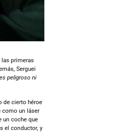
y las primeras
demás, Serguei
 es peligroso ni
 de cierto héroe
e como un láser
de un coche que
s el conductor, y