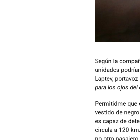
Según la compañí
unidades podrían
Laptev, portavoz
para los ojos del
Permitidme que 
vestido de negr
es capaz de dete
circula a 120 km
no otro pasajero