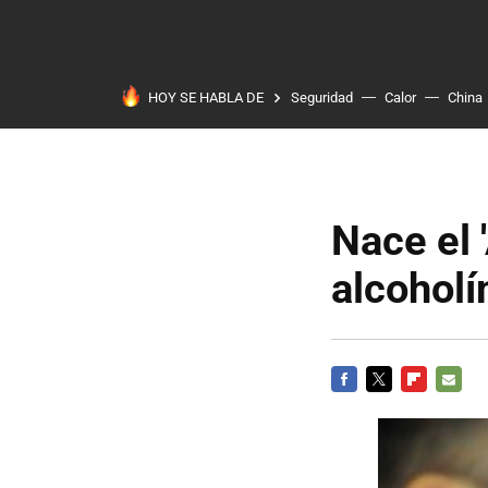
HOY SE HABLA DE
Seguridad
Calor
China
Nace el 
alcoholí
FACEBOOK
TWITTER
FLIPBOARD
E-
MAIL