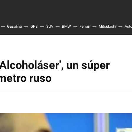
Gasolina
GPS
SUV
BMW
Ferrari
Mitsubishi
Asto
'Alcoholáser', un súper
metro ruso