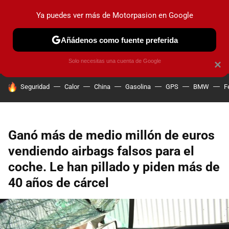
Ya puedes ver más de Motorpasion en Google
PRUEBAS
COCHES ELÉCTRICOS
OBSERVATORIO
F1
Añádenos como fuente preferida
Solo necesitas una cuenta de Google
×
HOY SE HABLA DE
Seguridad
Calor
China
Gasolina
GPS
BMW
F
Ganó más de medio millón de euros
vendiendo airbags falsos para el
coche. Le han pillado y piden más de
40 años de cárcel