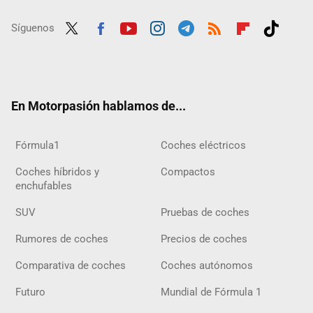
Síguenos
Twit
Fac
Yout
Inst
Tele
RSS
Flip
Tikt
ter
ebo
ube
agra
gra
boar
ok
ok
m
m
d
En Motorpasión hablamos de...
Fórmula1
Coches eléctricos
Coches híbridos y
Compactos
enchufables
SUV
Pruebas de coches
Rumores de coches
Precios de coches
Comparativa de coches
Coches autónomos
Futuro
Mundial de Fórmula 1