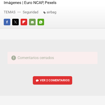
Imágenes | Euro NCAP, Pexels
TEMAS
Seguridad
airbag
FACEBOOK
TWITTER
FLIPBOARD
E-
WHATSAPP
MAIL
Comentarios cerrados
VER
2 COMENTARIOS