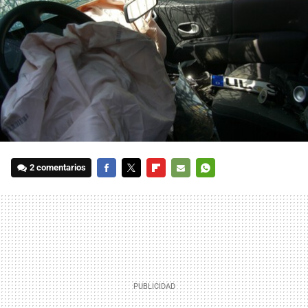
2 comentarios
FACEBOOK
TWITTER
FLIPBOARD
E-
WHATSAPP
MAIL