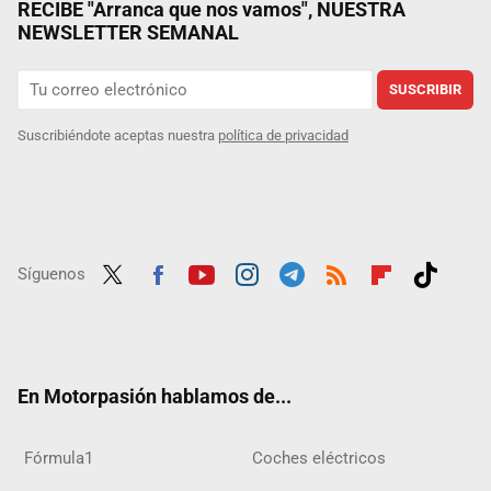
RECIBE "Arranca que nos vamos", NUESTRA
NEWSLETTER SEMANAL
SUSCRIBIR
Suscribiéndote aceptas nuestra
política de privacidad
Síguenos
Twit
Fac
Yout
Inst
Tele
RSS
Flip
Tikt
ter
ebo
ube
agra
gra
boar
ok
ok
m
m
d
En Motorpasión hablamos de...
Fórmula1
Coches eléctricos