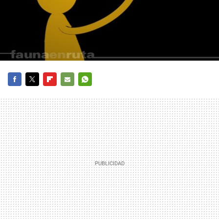
FACEBOOK
TWITTER
FLIPBOARD
E-
WHATSAPP
MAIL