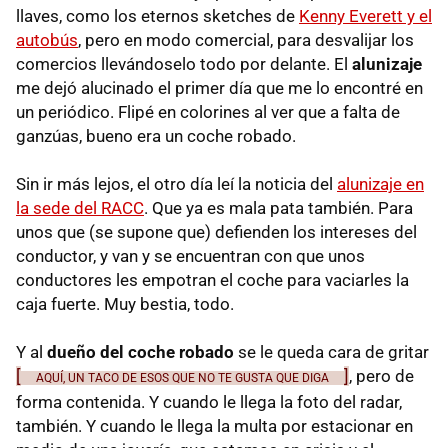
llaves, como los eternos sketches de
Kenny Everett y el
autobús
, pero en modo comercial, para desvalijar los
comercios llevándoselo todo por delante. El
alunizaje
me dejó alucinado el primer día que me lo encontré en
un periódico. Flipé en colorines al ver que a falta de
ganzúas, bueno era un coche robado.
Sin ir más lejos, el otro día leí la noticia del
alunizaje en
la sede del RACC
. Que ya es mala pata también. Para
unos que (se supone que) defienden los intereses del
conductor, y van y se encuentran con que unos
conductores les empotran el coche para vaciarles la
caja fuerte. Muy bestia, todo.
Y al
dueño del coche robado
se le queda cara de gritar
[
]
, pero de
AQUÍ, UN TACO DE ESOS QUE NO TE GUSTA QUE DIGA
forma contenida. Y cuando le llega la foto del radar,
también. Y cuando le llega la multa por estacionar en