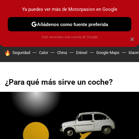
Ya puedes ver más de Motorpasion en Google
PRUEBAS
COCHES ELÉCTRICOS
OBSERVATORIO
F1
Añádenos como fuente preferida
Solo necesitas una cuenta de Google
×
HOY SE HABLA DE
Seguridad
Calor
China
Diésel
Google Maps
Xiaom
¿Para qué más sirve un coche?