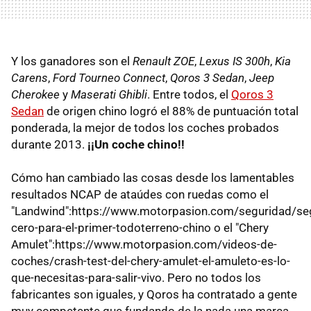
Y los ganadores son el
Renault ZOE
,
Lexus IS 300h
,
Kia
Carens
,
Ford Tourneo Connect
,
Qoros 3 Sedan
,
Jeep
Cherokee
y
Maserati Ghibli
. Entre todos, el
Qoros 3
Sedan
de origen chino logró el 88% de puntuación total
ponderada, la mejor de todos los coches probados
durante 2013.
¡¡Un coche chino!!
Cómo han cambiado las cosas desde los lamentables
resultados NCAP de ataúdes con ruedas como el
"Landwind":https://www.motorpasion.com/seguridad/se
cero-para-el-primer-todoterreno-chino o el "Chery
Amulet":https://www.motorpasion.com/videos-de-
coches/crash-test-del-chery-amulet-el-amuleto-es-lo-
que-necesitas-para-salir-vivo. Pero no todos los
fabricantes son iguales, y Qoros ha contratado a gente