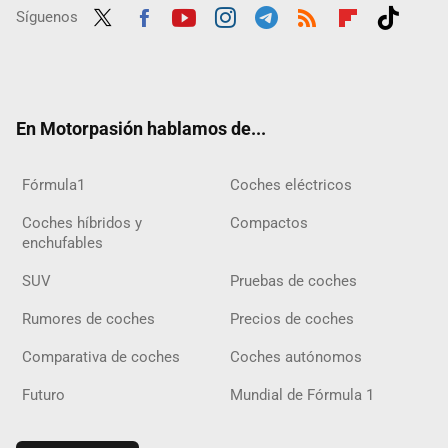
Síguenos
Twit
Fac
Yout
Inst
Tele
RSS
Flip
Tikt
ter
ebo
ube
agra
gra
boar
ok
ok
m
m
d
En Motorpasión hablamos de...
Fórmula1
Coches eléctricos
Coches híbridos y
Compactos
enchufables
SUV
Pruebas de coches
Rumores de coches
Precios de coches
Comparativa de coches
Coches autónomos
Futuro
Mundial de Fórmula 1