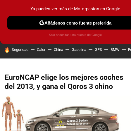
Ya puedes ver más de Motorpasion en Google
MENÚ
NUEVO
Añádenos como fuente preferida
PRUEBAS
COCHES ELÉCTRICOS
OBSERVATORIO
F1
Solo necesitas una cuenta de Google
HOY SE HABLA DE
Seguridad
Calor
China
Gasolina
GPS
BMW
F
EuroNCAP elige los mejores coches
del 2013, y gana el Qoros 3 chino