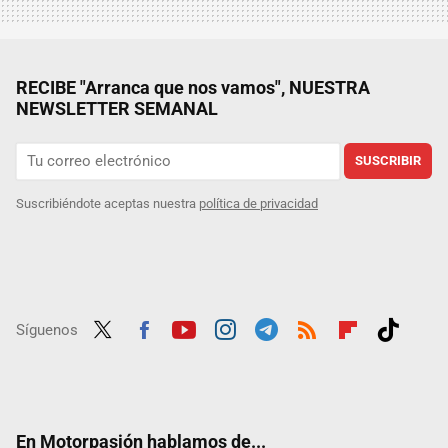
RECIBE "Arranca que nos vamos", NUESTRA
NEWSLETTER SEMANAL
SUSCRIBIR
Suscribiéndote aceptas nuestra
política de privacidad
Síguenos
Twit
Fac
Yout
Inst
Tele
RSS
Flip
Tikt
ter
ebo
ube
agra
gra
boar
ok
ok
m
m
d
En Motorpasión hablamos de...