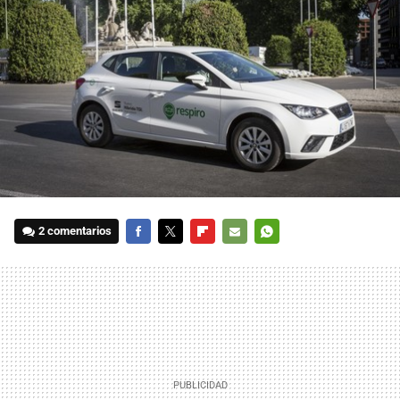
2 comentarios
FACEBOOK
TWITTER
FLIPBOARD
E-
WHATSAPP
MAIL