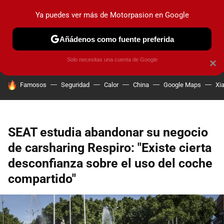
Ya puedes ver más de Motorpasion en Google
PRUEBAS
COCHES ELÉCTRICOS
OBSERVATORIO
F1
Añádenos como fuente preferida
Solo necesitas una cuenta de Google
×
HOY SE HABLA DE
Famosos
Seguridad
Calor
China
Google Maps
Xi
SEAT estudia abandonar su negocio
de carsharing Respiro: "Existe cierta
desconfianza sobre el uso del coche
compartido"