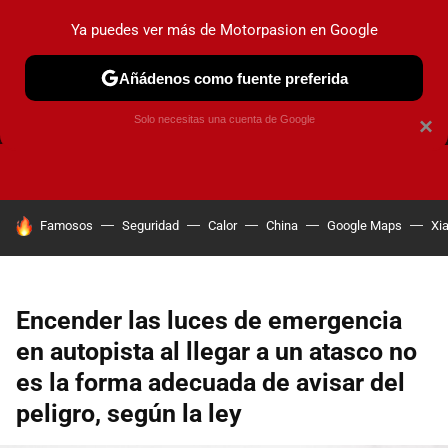
Ya puedes ver más de Motorpasion en Google
Añádenos como fuente preferida
FRENOS
CAMBIO DE ACEITE
AIRE ACONDICIONADO
Solo necesitas una cuenta de Google
×
HOY SE HABLA DE
Famosos
Seguridad
Calor
China
Google Maps
Xi
Encender las luces de emergencia
en autopista al llegar a un atasco no
es la forma adecuada de avisar del
peligro, según la ley