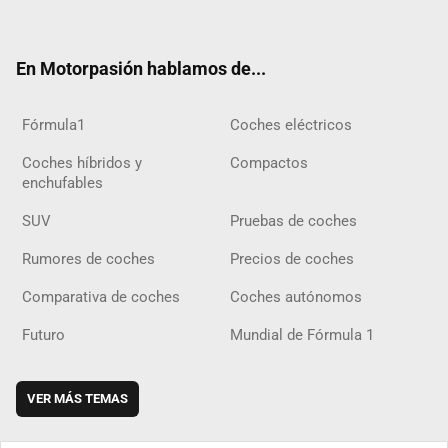
ter
ebo
ube
agra
gra
boar
ok
ok
m
m
d
En Motorpasión hablamos de...
Fórmula1
Coches eléctricos
Coches híbridos y
Compactos
enchufables
SUV
Pruebas de coches
Rumores de coches
Precios de coches
Comparativa de coches
Coches autónomos
Futuro
Mundial de Fórmula 1
VER MÁS TEMAS