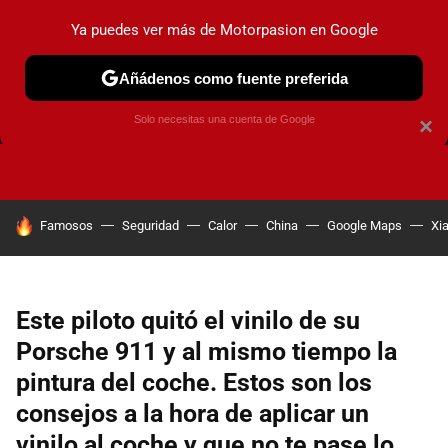
Ya puedes ver más de Motorpasion en Google
Añádenos como fuente preferida
FRENOS
CAMBIO DE ACEITE
AIRE ACONDICIONADO
Solo necesitas una cuenta de Google
×
HOY SE HABLA DE
Famosos
Seguridad
Calor
China
Google Maps
Xi
Este piloto quitó el vinilo de su
Porsche 911 y al mismo tiempo la
pintura del coche. Estos son los
consejos a la hora de aplicar un
vinilo al coche y que no te pase lo