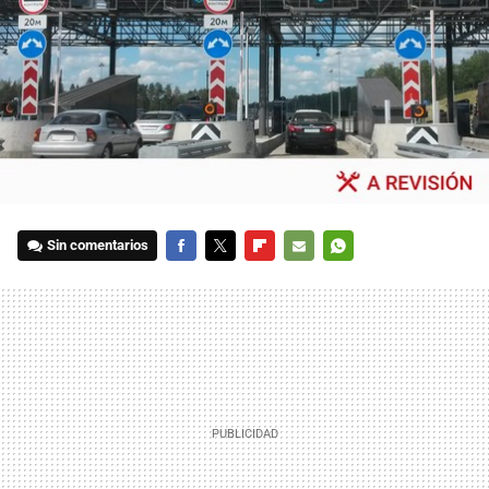
Sin comentarios
FACEBOOK
TWITTER
FLIPBOARD
E-
WHATSAPP
MAIL