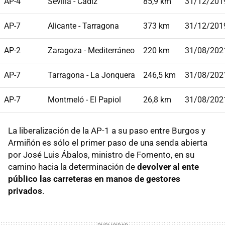
AP-4
Sevilla - Cádiz
85,9 km
31/12/201
AP-7
Alicante - Tarragona
373 km
31/12/201
AP-2
Zaragoza - Mediterráneo
220 km
31/08/202
AP-7
Tarragona - La Jonquera
246,5 km
31/08/202
AP-7
Montmeló - El Papiol
26,8 km
31/08/202
La liberalización de la AP-1 a su paso entre Burgos y
Armiñón es sólo el primer paso de una senda abierta
por José Luis Ábalos, ministro de Fomento, en su
camino hacia la determinación de
devolver al ente
público las carreteras en manos de gestores
privados
.