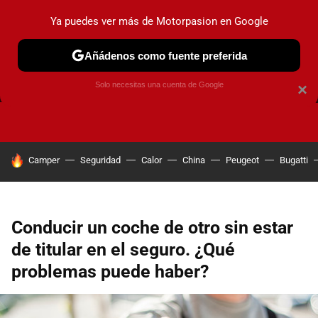
Ya puedes ver más de Motorpasion en Google
Añádenos como fuente preferida
FRENOS
CAMBIO DE ACEITE
AIRE ACONDICIONADO
Solo necesitas una cuenta de Google
×
HOY SE HABLA DE
Camper
Seguridad
Calor
China
Peugeot
Bugatti
Conducir un coche de otro sin estar
de titular en el seguro. ¿Qué
problemas puede haber?