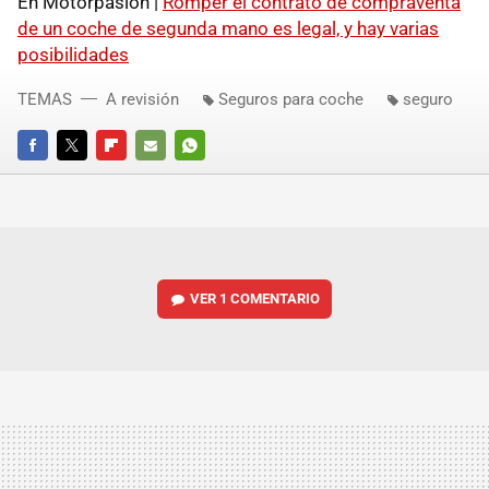
En Motorpasión |
Romper el contrato de compraventa
de un coche de segunda mano es legal, y hay varias
posibilidades
TEMAS
A revisión
Seguros para coche
seguro
FACEBOOK
TWITTER
FLIPBOARD
E-
WHATSAPP
MAIL
VER
1 COMENTARIO