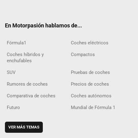
Twit
Fac
Yout
Inst
Tele
RSS
Flip
Tikt
ter
ebo
ube
agra
gra
boar
ok
ok
m
m
d
En Motorpasión hablamos de...
Fórmula1
Coches eléctricos
Coches híbridos y
Compactos
enchufables
SUV
Pruebas de coches
Rumores de coches
Precios de coches
Comparativa de coches
Coches autónomos
Futuro
Mundial de Fórmula 1
VER MÁS TEMAS