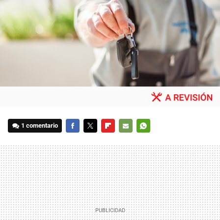
1 comentario
FACEBOOK
TWITTER
FLIPBOARD
E-
WHATSAPP
MAIL