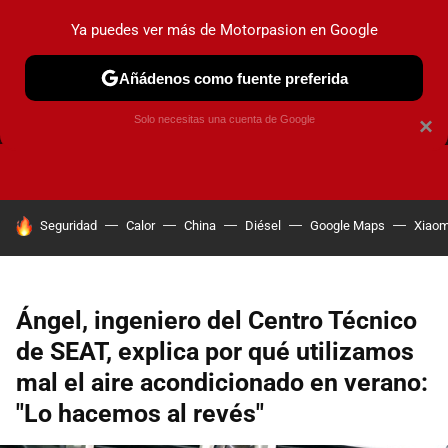
Ya puedes ver más de Motorpasion en Google
Añádenos como fuente preferida
FRENOS
CAMBIO DE ACEITE
AIRE ACONDICIONADO
Solo necesitas una cuenta de Google
×
HOY SE HABLA DE
Seguridad
Calor
China
Diésel
Google Maps
Xiaom
Ángel, ingeniero del Centro Técnico
de SEAT, explica por qué utilizamos
mal el aire acondicionado en verano:
"Lo hacemos al revés"