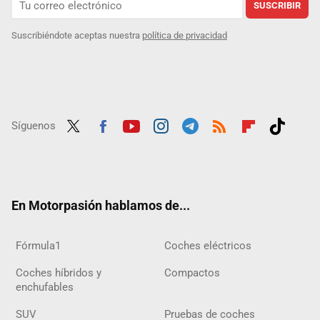
SUSCRIBIR
Suscribiéndote aceptas nuestra
política de privacidad
Síguenos
Twit
Fac
Yout
Inst
Tele
RSS
Flip
Tikt
ter
ebo
ube
agra
gra
boar
ok
ok
m
m
d
En Motorpasión hablamos de...
Fórmula1
Coches eléctricos
Coches híbridos y
Compactos
enchufables
SUV
Pruebas de coches