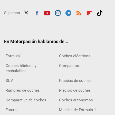
Síguenos
Twit
Fac
Yout
Inst
Tele
RSS
Flip
Tikt
ter
ebo
ube
agra
gra
boar
ok
ok
m
m
d
En Motorpasión hablamos de...
Fórmula1
Coches eléctricos
Coches híbridos y
Compactos
enchufables
SUV
Pruebas de coches
Rumores de coches
Precios de coches
Comparativa de coches
Coches autónomos
Futuro
Mundial de Fórmula 1