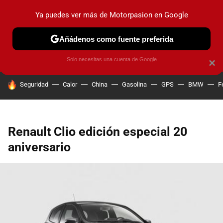
Ya puedes ver más de Motorpasion en Google
PRUEBAS
COCHES ELÉCTRICOS
OBSERVATORIO
F1
Añádenos como fuente preferida
Solo necesitas una cuenta de Google
×
HOY SE HABLA DE
Seguridad
Calor
China
Gasolina
GPS
BMW
F
Renault Clio edición especial 20
aniversario