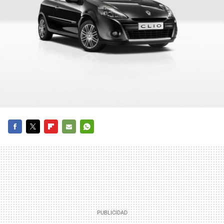
FACEBOOK
TWITTER
FLIPBOARD
E-
WHATSAPP
MAIL