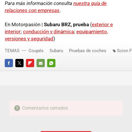
Para más información consulta
nuestra guía de
relaciones con empresas
.
En Motorpasión |
Subaru
BRZ
, prueba
(
exterior e
interior
;
conducción y dinámica
;
equipamiento,
versiones y seguridad
)
TEMAS
Coupés
Subaru
Pruebas de coches
Scion F
FACEBOOK
TWITTER
FLIPBOARD
E-
WHATSAPP
MAIL
Comentarios cerrados