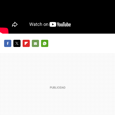
FACEBOOK
TWITTER
FLIPBOARD
E-
WHATSAPP
MAIL