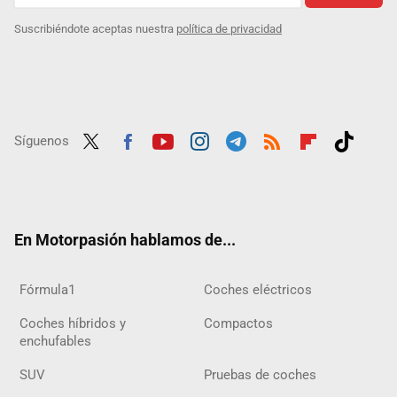
Suscribiéndote aceptas nuestra
política de privacidad
Síguenos
Twit
Fac
Yout
Inst
Tele
RSS
Flip
Tikt
ter
ebo
ube
agra
gra
boar
ok
ok
m
m
d
En Motorpasión hablamos de...
Fórmula1
Coches eléctricos
Coches híbridos y
Compactos
enchufables
SUV
Pruebas de coches