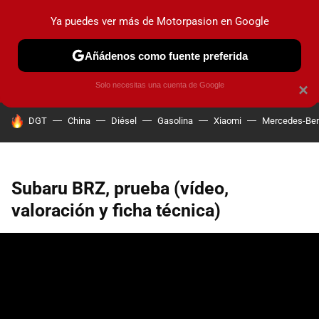
Ya puedes ver más de Motorpasion en Google
PRUEBAS
COCHES ELÉCTRICOS
OBSERVATORIO
F1
Añádenos como fuente preferida
Solo necesitas una cuenta de Google
×
HOY SE HABLA DE
DGT
China
Diésel
Gasolina
Xiaomi
Mercedes-Be
Subaru BRZ, prueba (vídeo,
valoración y ficha técnica)