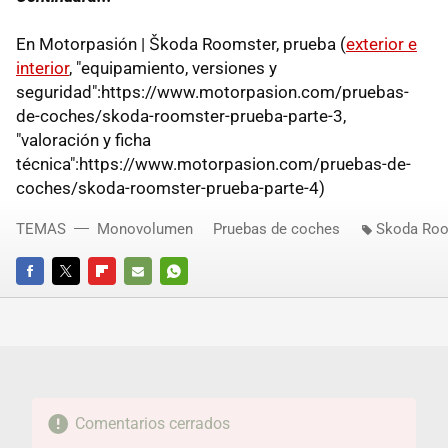
En Motorpasión | Škoda Roomster, prueba (
exterior e
interior
, "equipamiento, versiones y
seguridad":https://www.motorpasion.com/pruebas-
de-coches/skoda-roomster-prueba-parte-3,
"valoración y ficha
técnica":https://www.motorpasion.com/pruebas-de-
coches/skoda-roomster-prueba-parte-4)
TEMAS
Monovolumen
Pruebas de coches
Skoda Roo
FACEBOOK
TWITTER
FLIPBOARD
E-
WHATSAPP
MAIL
Comentarios cerrados