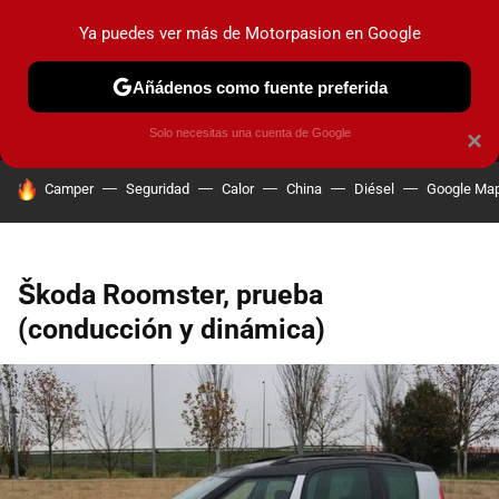
Ya puedes ver más de Motorpasion en Google
MENÚ
NUEVO
Añádenos como fuente preferida
PRUEBAS
COCHES ELÉCTRICOS
OBSERVATORIO
F1
Solo necesitas una cuenta de Google
×
HOY SE HABLA DE
Camper
Seguridad
Calor
China
Diésel
Google Ma
Škoda Roomster, prueba
(conducción y dinámica)