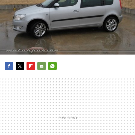
FACEBOOK
TWITTER
FLIPBOARD
E-
WHATSAPP
MAIL