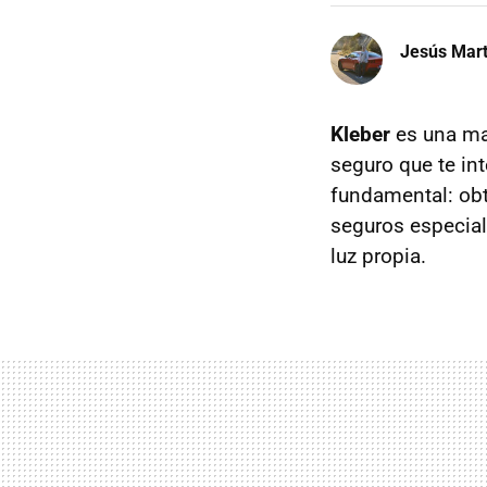
Jesús Mart
Kleber
es una ma
seguro que te in
fundamental: obt
seguros especia
luz propia.