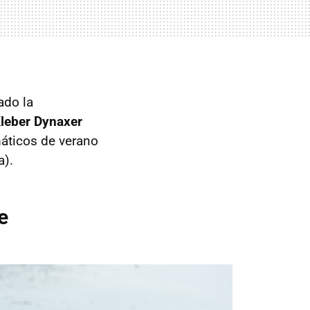
ado la
leber Dynaxer
áticos de verano
a).
e