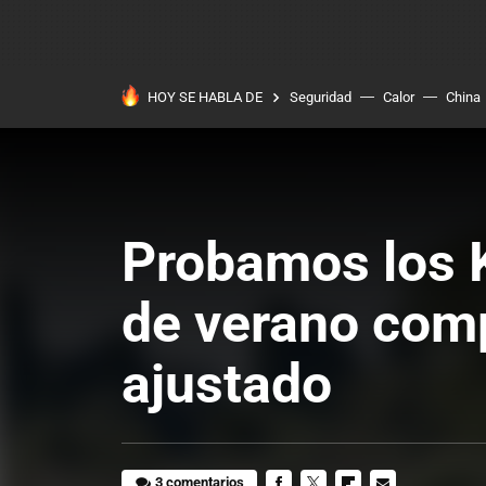
HOY SE HABLA DE
Seguridad
Calor
China
Probamos los 
de verano comp
ajustado
3 comentarios