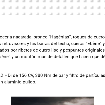
rrocería nacarada, bronce “Hagénias”, toques de cue
 retrovisores y las barras del techo, cueros “Ebène” y
ados por ribetes de cuero liso y pespuntes originales
“Ebène” y un montón más de detalles que hacen que d
.2 HDi de 156 CV, 380 Nm de par y filtro de partícula
n aluminio pulido.