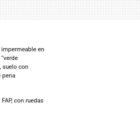
ro impermeable en
 “verde
, suelo con
é pena
s FAP, con ruedas