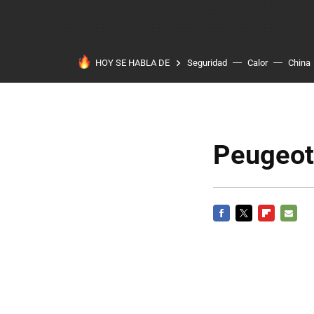
HOY SE HABLA DE
Seguridad
Calor
China
Peugeot
FACEBOOK
TWITTER
FLIPBOARD
E-
MAIL