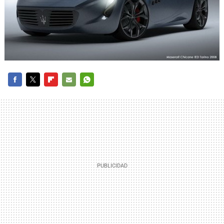
FACEBOOK
TWITTER
FLIPBOARD
E-
WHATSAPP
MAIL