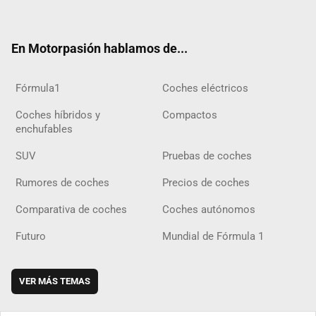
ter
ebo
ube
agra
gra
boar
ok
ok
m
m
d
En Motorpasión hablamos de...
Fórmula1
Coches eléctricos
Coches híbridos y
Compactos
enchufables
SUV
Pruebas de coches
Rumores de coches
Precios de coches
Comparativa de coches
Coches autónomos
Futuro
Mundial de Fórmula 1
VER MÁS TEMAS