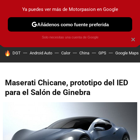
Ya puedes ver más de Motorpasion en Google
PRUEBAS
COCHES ELÉCTRICOS
OBSERVATORIO
F1
Añádenos como fuente preferida
Solo necesitas una cuenta de Google
×
HOY SE HABLA DE
DGT
Android Auto
Calor
China
GPS
Google Maps
Maserati Chicane, prototipo del IED
para el Salón de Ginebra