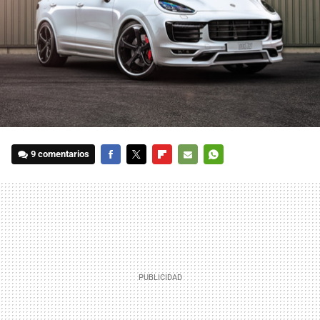
9 comentarios
FACEBOOK
TWITTER
FLIPBOARD
E-
WHATSAPP
MAIL