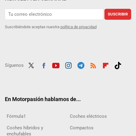
SUSCRIBIR
Suscribiéndote aceptas nuestra
política de privacidad
Síguenos
Twit
Fac
Yout
Inst
Tele
RSS
Flip
Tikt
ter
ebo
ube
agra
gra
boar
ok
ok
m
m
d
En Motorpasión hablamos de...
Fórmula1
Coches eléctricos
Coches híbridos y
Compactos
enchufables