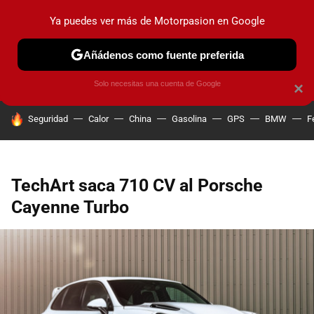
Ya puedes ver más de Motorpasion en Google
PRUEBAS
COCHES ELÉCTRICOS
OBSERVATORIO
F1
Añádenos como fuente preferida
Solo necesitas una cuenta de Google
×
HOY SE HABLA DE
Seguridad
Calor
China
Gasolina
GPS
BMW
F
TechArt saca 710 CV al Porsche
Cayenne Turbo