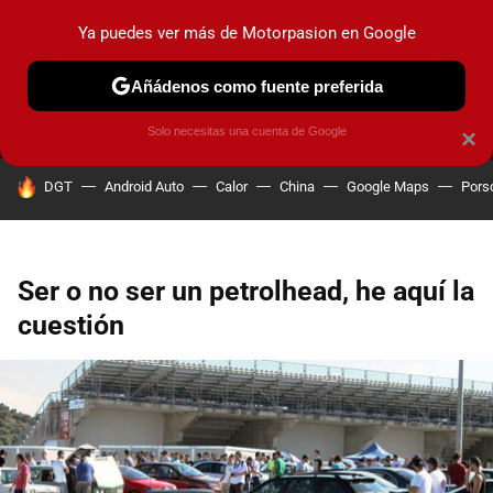
Ya puedes ver más de Motorpasion en Google
MENÚ
NUEVO
Añádenos como fuente preferida
PRUEBAS
COCHES ELÉCTRICOS
OBSERVATORIO
F1
Solo necesitas una cuenta de Google
×
HOY SE HABLA DE
DGT
Android Auto
Calor
China
Google Maps
Pors
Ser o no ser un petrolhead, he aquí la
cuestión