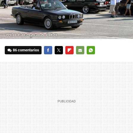
86 comentarios
FACEBOOK
TWITTER
FLIPBOARD
E-
WHATSAPP
MAIL