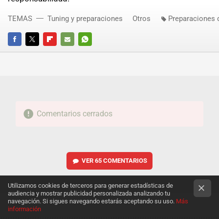
TEMAS
Tuning y preparaciones
Otros
Preparaciones 
FACEBOOK
TWITTER
FLIPBOARD
E-
WHATSAPP
MAIL
Comentarios cerrados
VER
65 COMENTARIOS
Utilizamos cookies de terceros para generar estadísticas de
audiencia y mostrar publicidad personalizada analizando tu
navegación. Si sigues navegando estarás aceptando su uso.
Más
información