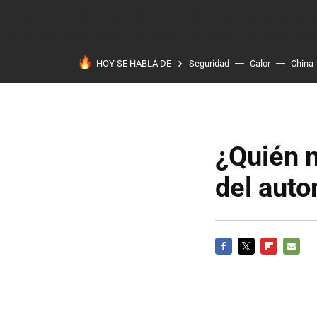
HOY SE HABLA DE
Seguridad
Calor
China
¿Quién n
del auto
FACEBOOK
TWITTER
FLIPBOARD
E-
MAIL