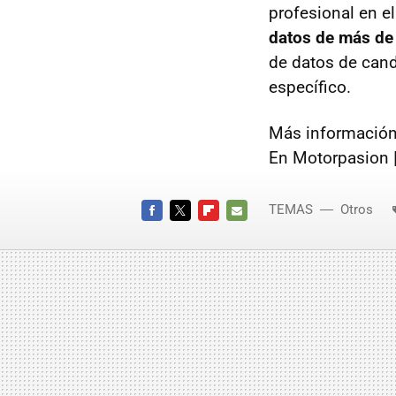
profesional en e
datos de más de
de datos de cand
específico.
Más información
En Motorpasion 
TEMAS
Otros
FACEBOOK
TWITTER
FLIPBOARD
E-
MAIL