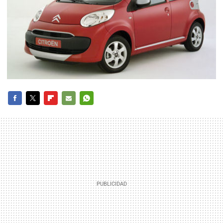
FACEBOOK
TWITTER
FLIPBOARD
E-
WHATSAPP
MAIL