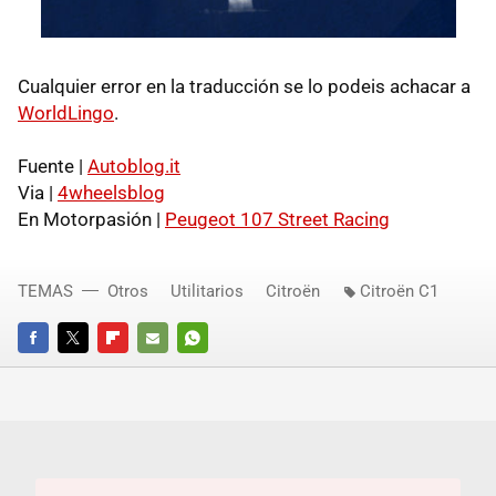
Cualquier error en la traducción se lo podeis achacar a
WorldLingo
.
Fuente |
Autoblog.it
Via |
4wheelsblog
En Motorpasión |
Peugeot 107 Street Racing
TEMAS
Otros
Utilitarios
Citroën
Citroën C1
FACEBOOK
TWITTER
FLIPBOARD
E-
WHATSAPP
MAIL