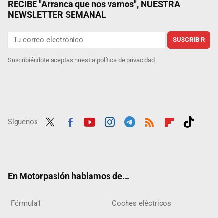
RECIBE "Arranca que nos vamos", NUESTRA
NEWSLETTER SEMANAL
SUSCRIBIR
Suscribiéndote aceptas nuestra
política de privacidad
Síguenos
Twit
Fac
Yout
Inst
Tele
RSS
Flip
Tikt
ter
ebo
ube
agra
gra
boar
ok
ok
m
m
d
En Motorpasión hablamos de...
Fórmula1
Coches eléctricos