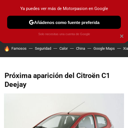
Ya puedes ver más de Motorpasion en Google
PRUEBAS
COCHES ELÉCTRICOS
OBSERVATORIO
F1
Añádenos como fuente preferida
Solo necesitas una cuenta de Google
×
HOY SE HABLA DE
Famosos
Seguridad
Calor
China
Google Maps
Xi
Próxima aparición del Citroën C1
Deejay