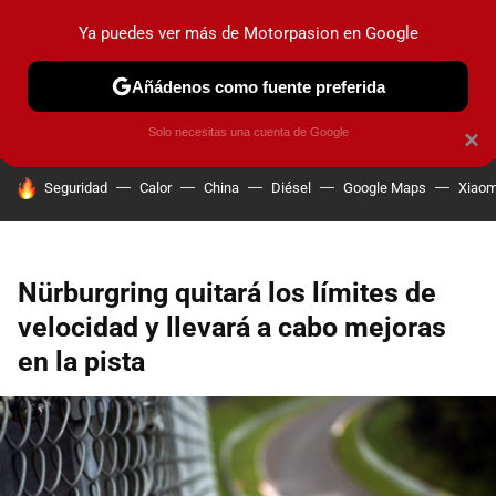
Ya puedes ver más de Motorpasion en Google
PRUEBAS
COCHES ELÉCTRICOS
OBSERVATORIO
F1
Añádenos como fuente preferida
Solo necesitas una cuenta de Google
×
HOY SE HABLA DE
Seguridad
Calor
China
Diésel
Google Maps
Xiaom
Nürburgring quitará los límites de
velocidad y llevará a cabo mejoras
en la pista