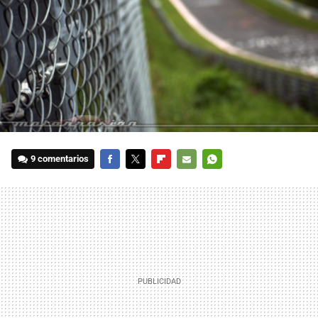
9 comentarios
FACEBOOK
TWITTER
FLIPBOARD
E-
WHATSAPP
MAIL