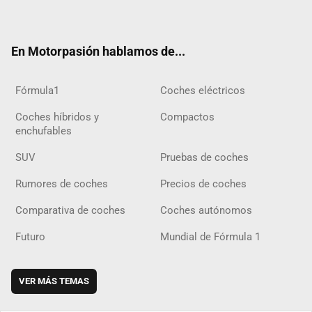
ter
ebo
ube
agra
gra
boar
ok
ok
m
m
d
En Motorpasión hablamos de...
Fórmula1
Coches eléctricos
Coches híbridos y
Compactos
enchufables
SUV
Pruebas de coches
Rumores de coches
Precios de coches
Comparativa de coches
Coches autónomos
Futuro
Mundial de Fórmula 1
VER MÁS TEMAS