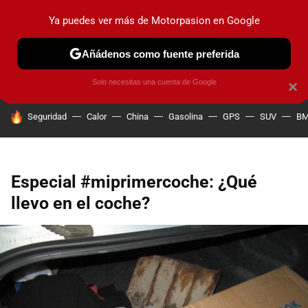
Ya puedes ver más de Motorpasion en Google
PRUEBAS
COCHES ELÉCTRICOS
OBSERVATORIO
F1
Añádenos como fuente preferida
Solo necesitas una cuenta de Google
×
HOY SE HABLA DE
Seguridad
Calor
China
Gasolina
GPS
SUV
B
Especial #miprimercoche: ¿Qué
llevo en el coche?