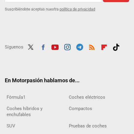
Suscribiéndote aceptas nuestra
política de privacidad
Síguenos
Twit
Fac
Yout
Inst
Tele
RSS
Flip
Tikt
ter
ebo
ube
agra
gra
boar
ok
ok
m
m
d
En Motorpasión hablamos de...
Fórmula1
Coches eléctricos
Coches híbridos y
Compactos
enchufables
SUV
Pruebas de coches