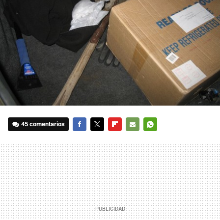
45 comentarios
FACEBOOK
TWITTER
FLIPBOARD
E-
WHATSAPP
MAIL