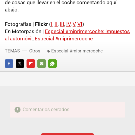
de cosas que llevar en el coche comentando aquí
abajo.
Fotografías |
Flickr
(
I
,
II
,
III
,
IV
,
V
,
VI
)
En Motorpasión |
Especial #miprimercoche: impuestos
al automóvil
,
Especial #miprimercoche
TEMAS
Otros
Especial #miprimercoche
FACEBOOK
TWITTER
FLIPBOARD
E-
WHATSAPP
MAIL
Comentarios cerrados