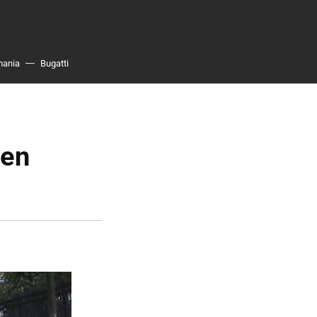
mania
Bugatti
 en