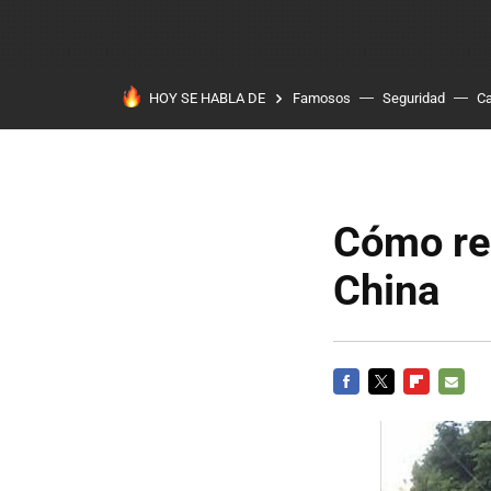
HOY SE HABLA DE
Famosos
Seguridad
Ca
Cómo red
China
FACEBOOK
TWITTER
FLIPBOARD
E-
MAIL