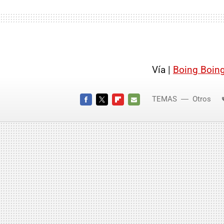
Vía |
Boing Boin
TEMAS
Otros
FACEBOOK
TWITTER
FLIPBOARD
E-
MAIL