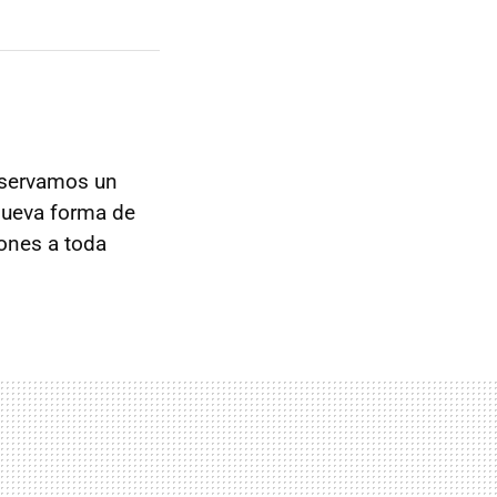
servamos un
 nueva forma de
ones a toda