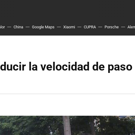
lor
China
Google Maps
Xiaomi
CUPRA
Porsche
Ale
ucir la velocidad de paso