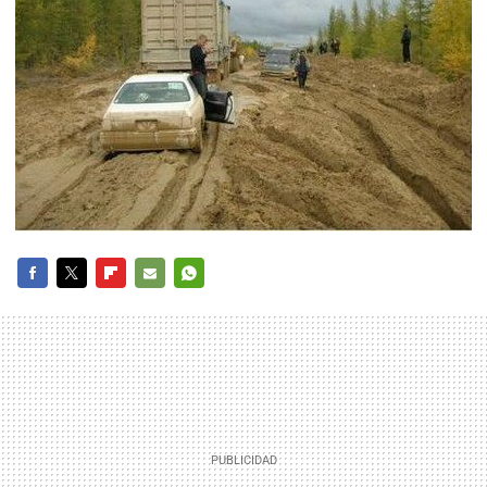
FACEBOOK
TWITTER
FLIPBOARD
E-
WHATSAPP
MAIL