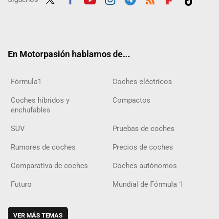
Twit
Fac
Yout
Inst
Tele
RSS
Flip
Tikt
ter
ebo
ube
agra
gra
boar
ok
ok
m
m
d
En Motorpasión hablamos de...
Fórmula1
Coches eléctricos
Coches híbridos y
Compactos
enchufables
SUV
Pruebas de coches
Rumores de coches
Precios de coches
Comparativa de coches
Coches autónomos
Futuro
Mundial de Fórmula 1
VER MÁS TEMAS