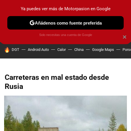
Ya puedes ver más de Motorpasion en Google
PRUEBAS
COCHES ELÉCTRICOS
OBSERVATORIO
F1
Añádenos como fuente preferida
Solo necesitas una cuenta de Google
×
HOY SE HABLA DE
DGT
Android Auto
Calor
China
Google Maps
Pors
Carreteras en mal estado desde
Rusia