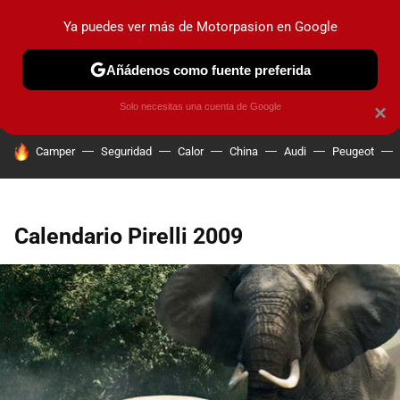
Ya puedes ver más de Motorpasion en Google
PRUEBAS
COCHES ELÉCTRICOS
OBSERVATORIO
F1
Añádenos como fuente preferida
Solo necesitas una cuenta de Google
×
HOY SE HABLA DE
Camper
Seguridad
Calor
China
Audi
Peugeot
Calendario Pirelli 2009