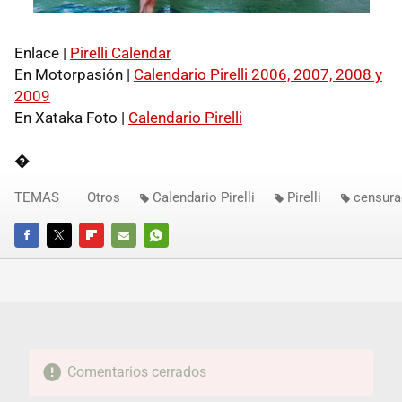
Enlace |
Pirelli Calendar
En Motorpasión |
Calendario Pirelli 2006, 2007, 2008 y
2009
En Xataka Foto |
Calendario Pirelli
�
TEMAS
Otros
Calendario Pirelli
Pirelli
censura
FACEBOOK
TWITTER
FLIPBOARD
E-
WHATSAPP
MAIL
Comentarios cerrados