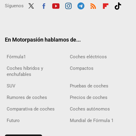
Síguenos
Twit
Fac
Yout
Inst
Tele
RSS
Flip
Tikt
ter
ebo
ube
agra
gra
boar
ok
ok
m
m
d
En Motorpasión hablamos de...
Fórmula1
Coches eléctricos
Coches híbridos y
Compactos
enchufables
SUV
Pruebas de coches
Rumores de coches
Precios de coches
Comparativa de coches
Coches autónomos
Futuro
Mundial de Fórmula 1