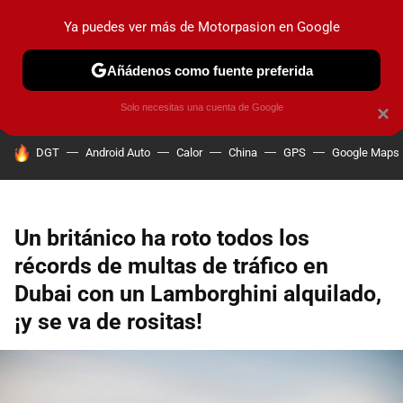
Ya puedes ver más de Motorpasion en Google
PRUEBAS
COCHES ELÉCTRICOS
OBSERVATORIO
F1
Añádenos como fuente preferida
Solo necesitas una cuenta de Google
×
HOY SE HABLA DE
DGT
Android Auto
Calor
China
GPS
Google Maps
Un británico ha roto todos los
récords de multas de tráfico en
Dubai con un Lamborghini alquilado,
¡y se va de rositas!