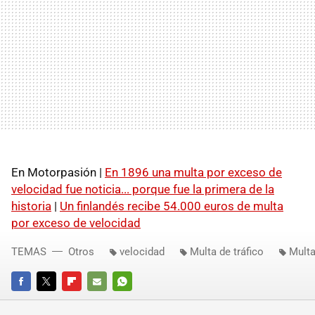
En Motorpasión |
En 1896 una multa por exceso de
velocidad fue noticia... porque fue la primera de la
historia
|
Un finlandés recibe 54.000 euros de multa
por exceso de velocidad
TEMAS
Otros
velocidad
Multa de tráfico
Multa
FACEBOOK
TWITTER
FLIPBOARD
E-
WHATSAPP