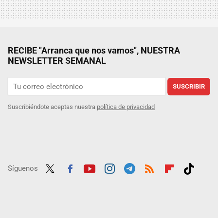
RECIBE "Arranca que nos vamos", NUESTRA
NEWSLETTER SEMANAL
SUSCRIBIR
Suscribiéndote aceptas nuestra
política de privacidad
Síguenos
Twit
Fac
Yout
Inst
Tele
RSS
Flip
Tikt
ter
ebo
ube
agra
gra
boar
ok
ok
m
m
d