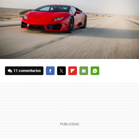
11 comentarios
FACEBOOK
TWITTER
FLIPBOARD
E-
WHATSAPP
MAIL