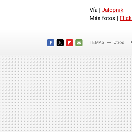
Vía |
Jalopnik
Más fotos |
Flick
TEMAS
Otros
FACEBOOK
TWITTER
FLIPBOARD
E-
MAIL