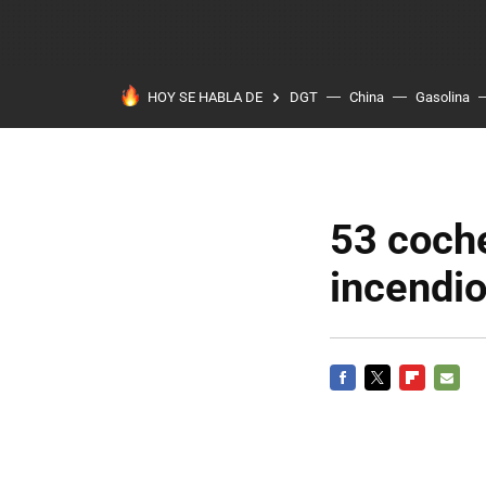
HOY SE HABLA DE
DGT
China
Gasolina
53 coch
incendi
FACEBOOK
TWITTER
FLIPBOARD
E-
MAIL