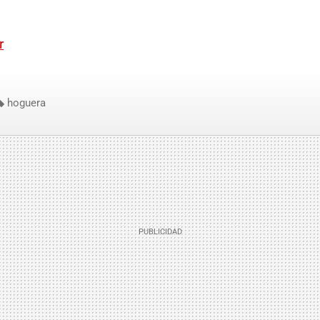
r
hoguera