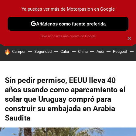
Ya puedes ver más de Motorpasion en Google
PRUEBAS
COCHES ELÉCTRICOS
OBSERVATORIO
F1
Añádenos como fuente preferida
Solo necesitas una cuenta de Google
×
HOY SE HABLA DE
Camper
Seguridad
Calor
China
Audi
Peugeot
Sin pedir permiso, EEUU lleva 40
años usando como aparcamiento el
solar que Uruguay compró para
construir su embajada en Arabia
Saudita