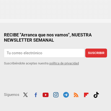
RECIBE "Arranca que nos vamos", NUESTRA
NEWSLETTER SEMANAL
SUSCRIBIR
Suscribiéndote aceptas nuestra
política de privacidad
Síguenos
Twit
Fac
Yout
Inst
Tele
RSS
Flip
Tikt
ter
ebo
ube
agra
gra
boar
ok