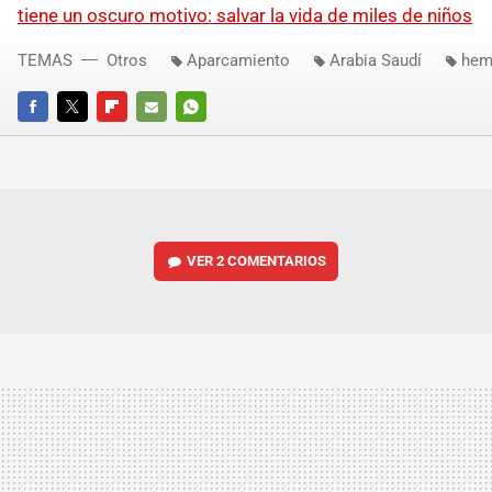
tiene un oscuro motivo: salvar la vida de miles de niños
TEMAS
Otros
Aparcamiento
Arabia Saudí
hem
FACEBOOK
TWITTER
FLIPBOARD
E-
WHATSAPP
MAIL
VER
2 COMENTARIOS