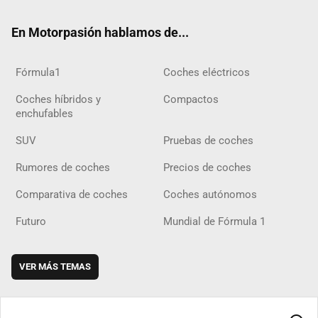
ok
m
m
d
En Motorpasión hablamos de...
Fórmula1
Coches eléctricos
Coches híbridos y
Compactos
enchufables
SUV
Pruebas de coches
Rumores de coches
Precios de coches
Comparativa de coches
Coches autónomos
Futuro
Mundial de Fórmula 1
VER MÁS TEMAS