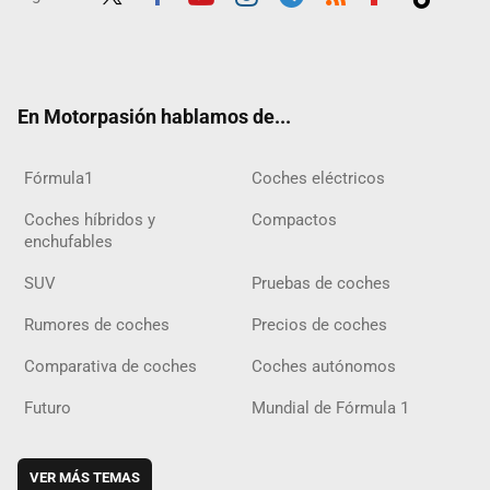
Twit
Fac
Yout
Inst
Tele
RSS
Flip
Tikt
ter
ebo
ube
agra
gra
boar
ok
ok
m
m
d
En Motorpasión hablamos de...
Fórmula1
Coches eléctricos
Coches híbridos y
Compactos
enchufables
SUV
Pruebas de coches
Rumores de coches
Precios de coches
Comparativa de coches
Coches autónomos
Futuro
Mundial de Fórmula 1
VER MÁS TEMAS