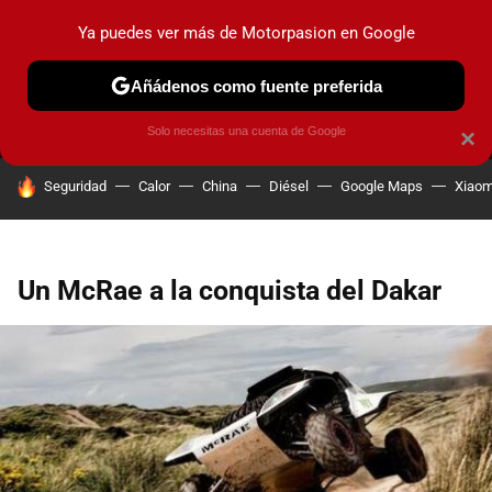
Ya puedes ver más de Motorpasion en Google
MENÚ
NUEVO
Añádenos como fuente preferida
PRUEBAS
COCHES ELÉCTRICOS
OBSERVATORIO
F1
Solo necesitas una cuenta de Google
×
HOY SE HABLA DE
Seguridad
Calor
China
Diésel
Google Maps
Xiaom
Un McRae a la conquista del Dakar