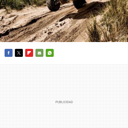
FACEBOOK
TWITTER
FLIPBOARD
E-
WHATSAPP
MAIL