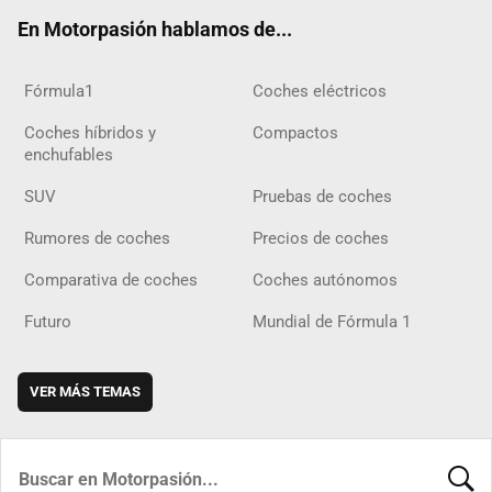
ok
m
m
d
En Motorpasión hablamos de...
Fórmula1
Coches eléctricos
Coches híbridos y
Compactos
enchufables
SUV
Pruebas de coches
Rumores de coches
Precios de coches
Comparativa de coches
Coches autónomos
Futuro
Mundial de Fórmula 1
VER MÁS TEMAS