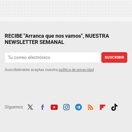
RECIBE "Arranca que nos vamos", NUESTRA
NEWSLETTER SEMANAL
SUSCRIBIR
Suscribiéndote aceptas nuestra
política de privacidad
Síguenos
Twit
Fac
Yout
Inst
Tele
RSS
Flip
Tikt
ter
ebo
ube
agra
gra
boar
ok