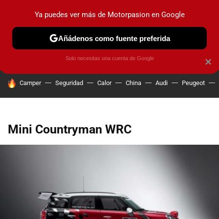
Ya puedes ver más de Motorpasion en Google
PRUEBAS
COCHES ELÉCTRICOS
OBSERVATORIO
F1
Añádenos como fuente preferida
Solo necesitas una cuenta de Google
×
HOY SE HABLA DE
Camper
Seguridad
Calor
China
Audi
Peugeot
Mini Countryman WRC