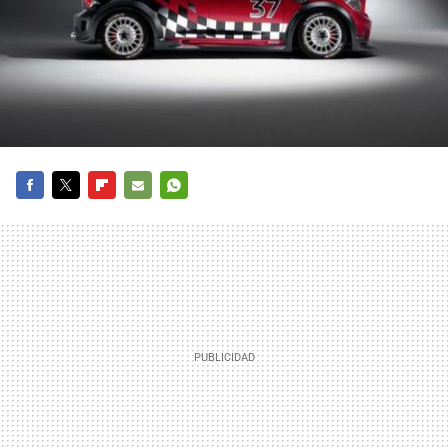
FACEBOOK
TWITTER
FLIPBOARD
E-
WHATSAPP
MAIL