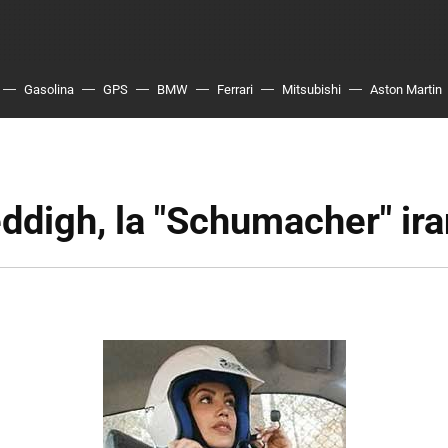
Gasolina
GPS
BMW
Ferrari
Mitsubishi
Aston Martin
ddigh, la "Schumacher" ira